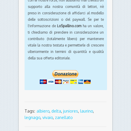
con le nostre forze, non abbiamo mai chiesto un
supporto alla nostra comunità di lettori, nè
preso in considerazione di affidarci al modello
delle sottoscrizioni o del paywall. Se per te
l'informazione de
LoSpallino.com
ha un valore,
ti chiediamo di prendere in considerazione un
contributo (totalmente libero) per mantenere
vitale la nostra testata e permetterle di crescere
ulteriormente in termini di quantità e qualità
della sua offerta editoriale.
Tags:
albiero
,
delta
,
juniores
,
laurino
,
legnago
,
vivaio
,
zanellato