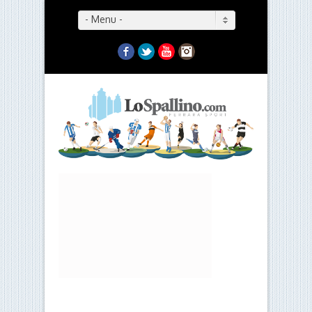
- Menu -
Facebook
Twitter
YouTube
Instagram