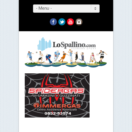
- Menu -
Facebook
Twitter
YouTube
Instagram