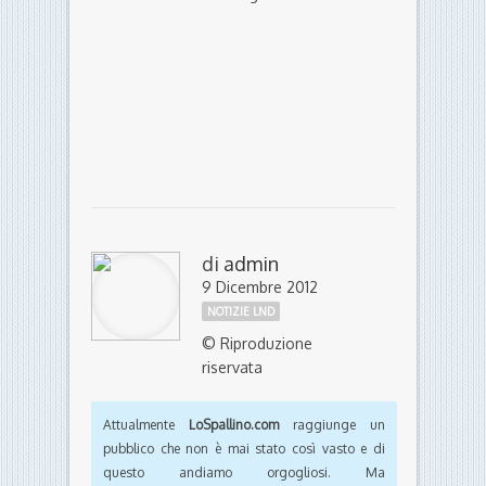
di
admin
9 Dicembre 2012
NOTIZIE LND
© Riproduzione
riservata
Attualmente
LoSpallino.com
raggiunge un
pubblico che non è mai stato così vasto e di
questo andiamo orgogliosi. Ma