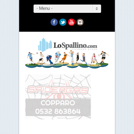
- Menu -
Facebook
Twitter
YouTube
Instagram