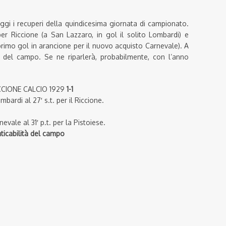
ggi i recuperi della quindicesima giornata di campionato.
per Riccione (a San Lazzaro, in gol il solito Lombardi) e
primo gol in arancione per il nuovo acquisto Carnevale). A
tà del campo. Se ne riparlerà, probabilmente, con l’anno
CIONE CALCIO 1929
1-1
mbardi al 27′ s.t. per il Riccione.
nevale al 31′ p.t. per la Pistoiese.
aticabilità del campo