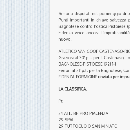
Si sono disputati nel pomeriggio di o
Punti importanti in chiave salvezza 
Bagnolese contro l’ostica Pistoiese (
Fidenza vince ancora l’impraticabili
nuovo.
ATLETICO VAN GOOF CASTENASO-RIC
Graziosi al 30′ p.t. per il Castenaso, Lo
BAGNOLESE-PISTOIESE 1921
1-1
Ferrari al 21′ p.t. per la Bagnolese, Car
FIDENZA-FORMIGINE
rinviata per impr
LA CLASSIFICA.
Pt
34 ATL. BP PRO PIACENZA
29 SPAL
29 TUTTOCUOIO SAN MINIATO