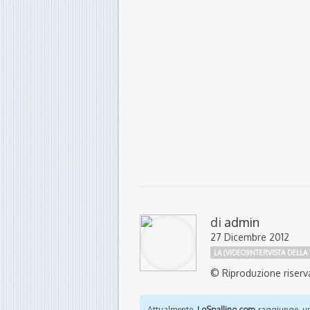
di
admin
27 Dicembre 2012
LA (VIDEO)INTERVISTA DELLA 
© Riproduzione riserv
Attualmente
LoSpallino.com
raggiunge un 