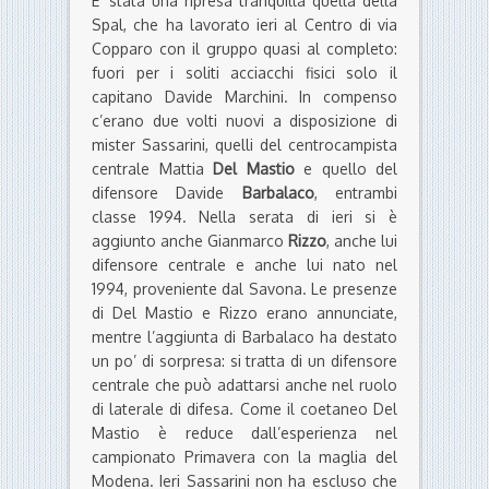
E’ stata una ripresa tranquilla quella della
Spal, che ha lavorato ieri al Centro di via
Copparo con il gruppo quasi al completo:
fuori per i soliti acciacchi fisici solo il
capitano Davide Marchini. In compenso
c’erano due volti nuovi a disposizione di
mister Sassarini, quelli del centrocampista
centrale Mattia
Del Mastio
e quello del
difensore Davide
Barbalaco
, entrambi
classe 1994. Nella serata di ieri si è
aggiunto anche Gianmarco
Rizzo
, anche lui
difensore centrale e anche lui nato nel
1994, proveniente dal Savona. Le presenze
di Del Mastio e Rizzo erano annunciate,
mentre l’aggiunta di Barbalaco ha destato
un po’ di sorpresa: si tratta di un difensore
centrale che può adattarsi anche nel ruolo
di laterale di difesa. Come il coetaneo Del
Mastio è reduce dall’esperienza nel
campionato Primavera con la maglia del
Modena. Ieri Sassarini non ha escluso che