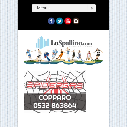
- Menu -
Facebook
Twitter
YouTube
Instagram