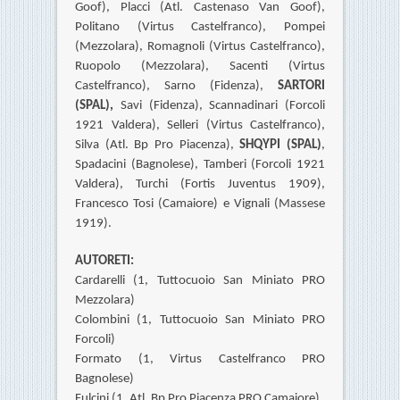
Goof), Placci (Atl. Castenaso Van Goof),
Politano (Virtus Castelfranco), Pompei
(Mezzolara), Romagnoli (Virtus Castelfranco),
Ruopolo (Mezzolara), Sacenti (Virtus
Castelfranco), Sarno (Fidenza),
SARTORI
(SPAL),
Savi (Fidenza), Scannadinari (Forcoli
1921 Valdera),
Selleri (Virtus Castelfranco),
Silva (Atl. Bp Pro Piacenza),
SHQYPI (SPAL)
,
Spadacini (Bagnolese), Tamberi (Forcoli 1921
Valdera), Turchi (Fortis Juventus 1909),
Francesco Tosi (Camaiore) e Vignali (Massese
1919).
AUTORETI:
Cardarelli (1, Tuttocuoio San Miniato PRO
Mezzolara)
Colombini (1, Tuttocuoio San Miniato PRO
Forcoli)
Formato (1, Virtus Castelfranco PRO
Bagnolese)
Fulcini (1, Atl. Bp Pro Piacenza PRO Camaiore)