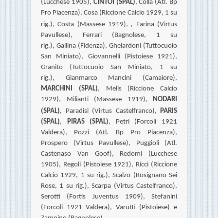
(Lucchese 1905),
CINTOI (SPAL)
,
Colla (Atl. Bp
Pro Piacenza),
Cosa (Riccione Calcio 1929, 1 su
,
rig.),
Costa (Massese 1919),
Farina (Virtus
Pavullese),
Ferrari (Bagnolese, 1 su
rig.),
Gallina (Fidenza),
Ghelardoni (Tuttocuoio
San Miniato), Giovannelli (Pistoiese 1921),
Granito (Tuttocuoio San Miniato, 1 su
rig.),
Gianmarco Mancini (Camaiore),
MARCHINI (SPAL)
,
Melis (Riccione Calcio
1929), Milianti (Massese 1919),
NODARI
,
(SPAL)
Paradisi (Virtus Castelfranco),
PARIS
(SPAL)
,
PIRAS (SPAL)
, Petri (Forcoli 1921
Valdera), Pozzi (Atl. Bp Pro Piacenza),
Prospero (Virtus Pavullese),
Puggioli (Atl.
Castenaso Van Goof),
Redomi (Lucchese
1905),
Regoli (Pistoiese 1921),
Ricci (Riccione
Calcio 1929, 1 su rig.),
Scalzo (Rosignano Sei
Rose, 1 su rig.), Scarpa (Virtus Castelfranco),
Serotti (Fortis Juventus 1909), Stefanini
(Forcoli 1921 Valdera), Varutti (Pistoiese) e