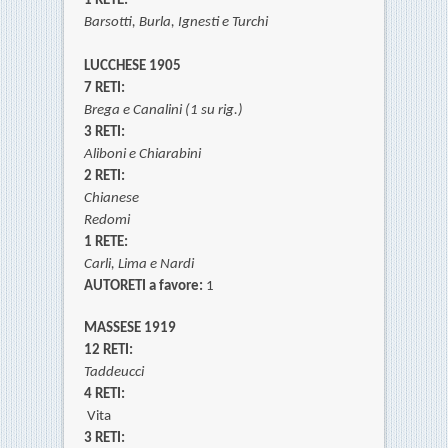
1 RETE:
Barsotti,
Burla,
Ignesti e
Turchi
LUCCHESE 1905
7 RETI:
Brega e
Canalini (1 su rig.)
3 RETI:
Aliboni e Chiarabini
2 RETI:
Chianese
Redomi
1 RETE:
Carli,
Lima e
Nardi
AUTORETI a favore:
1
MASSESE 1919
12 RETI:
Taddeucci
4 RETI:
Vita
3 RETI: