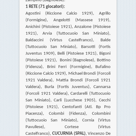
Zampino (Bagnolese).
1 RETE (71 giocatori):
Agostini (Riccione Calcio 1929), Agrillo
(Formigine), Angelotti (Massese 1919),
Anichini (Pistoiese 1921), Anzalone (Pistoiese
1921), Arvia (Tuttocuoio San Miniato),
Baldaccini (Virtus Castelfranco), Balde
(Tuttocuoio San Miniato), Barsotti (Fortis
Juventus 1909), Belli (Pistoiese 1921), Bigoni
(Pistoiese 1921), Bonini (Bagnolese), Bottino
(Fidenza), Brini Ferri (Formigine), Bufalino
(Riccione Calcio 1929), Michael Brondi (Forcoli
1921 Valdera), Mattia Brondi (Forcoli 1921
Valdera), Burla (Fortis Juventus), Cannarsa
(Forcoli 1921 Valdera), Cardarelli (Tuttocuoio
San Miniato), Carli (Lucchese 1905), Cecchi
(Pistoiese 1921), Centofanti (Atl. Bp Pro
Piacenza),
Colombi (Fidenza), Colombini
(Tuttocuoio San Miniato), Cornia (Virtus
Pavullese), Cortese (Virtus
Castelfranco),
CUCURNIA (SPAL)
, Vincenzo De