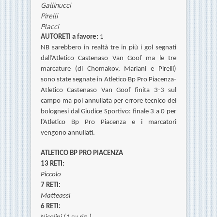
Gallinucci
Pirelli
Placci
AUTORETI a favore:
1
NB sarebbero in realtà tre in più i gol segnati
dall’Atletico Castenaso Van Goof ma le tre
marcature (di Chomakov, Mariani e Pirelli)
sono state segnate in Atletico Bp Pro Piacenza-
Atletico Castenaso Van Goof finita 3-3 sul
campo ma poi annullata per errore tecnico dei
bolognesi dal Giudice Sportivo: finale 3 a 0 per
l’Atletico Bp Pro Piacenza e i marcatori
vengono annullati.
ATLETICO BP PRO PIACENZA
13 RETI:
Piccolo
7 RETI:
Matteassi
6 RETI: