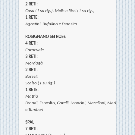
2 RETI:
Cosa (1 su rig.),
Melis e
Ricci (1 su rig.)
1 RETE:
Agostini, Bufalino e
Esposito
ROSIGNANO SEI ROSE
4 RETI:
Carnevale
3 RETI:
Mordagà
2 RETI:
Borselli
Scalzo (1 su rig.)
1 RETE:
Mattia
Brondi,
Esposito,
Gorelli,
Leoncini,
Macelloni, Mariotti,
Mone
e
Tamberi
SPAL
7 RETI: