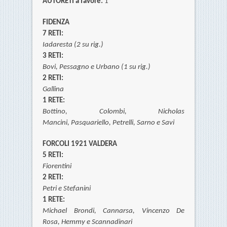
AUTORETI a favore:
1
FIDENZA
7 RETI:
Iadaresta (2 su rig.)
3 RETI:
Bovi,
Pessagno e
Urbano (1 su rig.)
2 RETI:
Gallina
1 RETE:
Bottino,
Colombi,
Nicholas
Mancini,
Pasquariello,
Petrelli, Sarno e
Savi
FORCOLI 1921 VALDERA
5 RETI:
Fiorentini
2 RETI:
Petri e Stefanini
1 RETE:
Michael Brondi,
Cannarsa,
Vincenzo De
Rosa,
Hemmy
e
Scannadinari