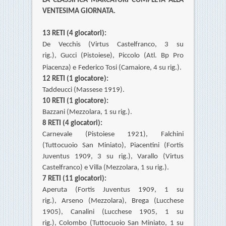
LA CLASSIFICA MARCATORI COMPLETA ALLA
VENTESIMA GIORNATA.
13 RETI (4 giocatori):
De Vecchis (Virtus Castelfranco, 3 su
rig.),
Gucci (Pistoiese),
Piccolo (Atl. Bp Pro
Piacenza)
e
Federico Tosi (Camaiore, 4 su rig.).
12 RETI (1 giocatore):
Taddeucci (Massese 1919).
10 RETI (1 giocatore):
Bazzani (Mezzolara, 1 su rig.).
8 RETI (4 giocatori):
Carnevale (Pistoiese 1921), Falchini
(Tuttocuoio San Miniato),
Piacentini (Fortis
Juventus 1909, 3 su rig.),
Varallo (Virtus
Castelfranco) e Villa (Mezzolara, 1 su rig.).
7 RETI (11 giocatori):
Aperuta (Fortis Juventus 1909, 1 su
rig.),
Arseno (Mezzolara),
Brega (Lucchese
1905),
Canalini (Lucchese 1905, 1 su
rig.),
Colombo (Tuttocuoio San Miniato, 1 su