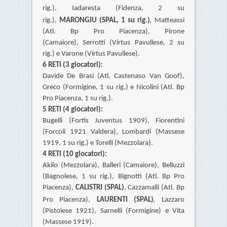
rig.),
Iadaresta (Fidenza, 2 su
,
rig.),
MARONGIU (SPAL, 1 su rig.)
Matteassi
(Atl. Bp Pro Piacenza),
Pirone
(Camaiore),
Serrotti (Virtus Pavullese, 2 su
rig.)
e Varone (Virtus Pavullese).
6 RETI (3 giocatori):
Davide De Brasi (Atl. Castenaso Van Goof),
Greco (Formigine, 1 su
rig.) e
Nicolini (Atl. Bp
Pro Piacenza, 1 su rig.).
5 RETI (4 giocatori):
Bugelli (Fortis Juventus 1909), Fiorentini
(Forcoli 1921 Valdera),
Lombardi (Massese
1919, 1 su rig.)
e Torelli (Mezzolara).
4 RETI (10 giocatori):
Akilo (Mezzolara), Balleri (Camaiore), Belluzzi
(Bagnolese, 1 su rig.),
Bignotti (Atl. Bp Pro
Piacenza),
CALISTRI (SPAL)
,
Cazzamalli (Atl. Bp
,
Pro Piacenza),
LAURENTI (SPAL)
Lazzaro
(Pistoiese 1921), Sarnelli (Formigine) e
Vita
(Massese 1919).