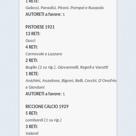
1 RETE:
Galassi,
Paradisi,
Pirani,
Pompei e
Ruopolo
AUTORETI a favore:
1
PISTOIESE 1921
13 RETI:
Gucci
4 RETI:
Carnevale e Lazzaro
2 RETI:
Buglio (2 su rig.),
Giovannelli,
Regoli e
Varutti
1 RETE:
Anichini,
Anzalone,
Bigoni,
Belli,
Cecchi,
D’Onofrio
e
Giordani
AUTORETI a favore:
1
RICCIONE CALCIO 1929
5 RETI:
Lombardi (1 su rig.)
3 RETI:
Valenti