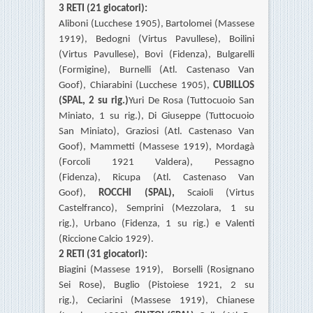
3 RETI (21 giocatori):
Aliboni (Lucchese 1905),
Bartolomei (Massese
1919),
Bedogni (Virtus Pavullese),
Boilini
(Virtus Pavullese),
Bovi (Fidenza),
Bulgarelli
(Formigine),
Burnelli (Atl. Castenaso Van
Goof),
Chiarabini (Lucchese 1905),
CUBILLOS
(SPAL, 2 su rig.)
Yuri De Rosa (Tuttocuoio San
Miniato, 1 su rig.),
Di Giuseppe (Tuttocuoio
San Miniato),
Graziosi (Atl. Castenaso Van
Goof),
Mammetti (Massese 1919),
Mordagà
(Forcoli 1921 Valdera), Pessagno
(Fidenza),
Ricupa (Atl. Castenaso Van
Goof),
ROCCHI (SPAL),
Scaioli (Virtus
Castelfranco), Semprini (Mezzolara, 1 su
rig.),
Urbano (Fidenza, 1 su rig.) e
Valenti
(Riccione Calcio 1929).
2 RETI (31 giocatori):
Biagini (Massese 1919),
Borselli (Rosignano
Sei Rose), Buglio (Pistoiese 1921, 2 su
rig.),
Ceciarini (Massese 1919),
Chianese