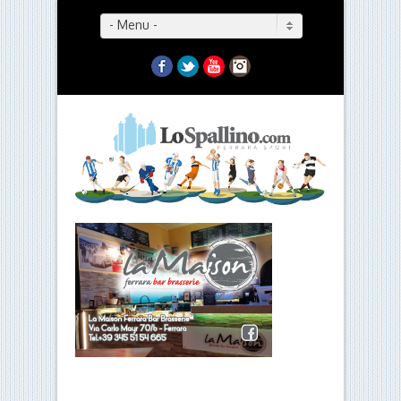
- Menu -
Facebook
Twitter
YouTube
Instagram