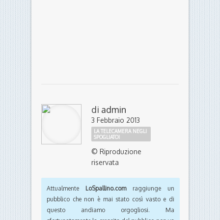
di
admin
3 Febbraio 2013
LA TELECAMERA NEGLI
SPOGLIATOI
© Riproduzione
riservata
Attualmente
LoSpallino.com
raggiunge un
pubblico che non è mai stato così vasto e di
questo andiamo orgogliosi. Ma