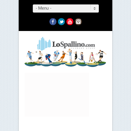
- Menu -
Facebook
Twitter
YouTube
Instagram