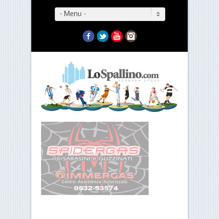
- Menu -
Facebook
Twitter
YouTube
Instagram