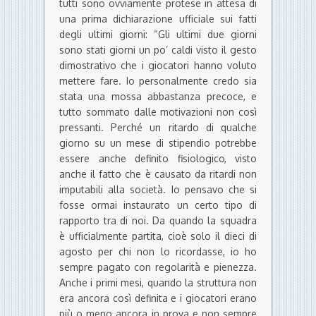
tutti sono ovviamente protese in attesa di
una prima dichiarazione ufficiale sui fatti
degli ultimi giorni: “Gli ultimi due giorni
sono stati giorni un po’ caldi visto il gesto
dimostrativo che i giocatori hanno voluto
mettere fare. Io personalmente credo sia
stata una mossa abbastanza precoce, e
tutto sommato dalle motivazioni non così
pressanti. Perché un ritardo di qualche
giorno su un mese di stipendio potrebbe
essere anche definito fisiologico, visto
anche il fatto che è causato da ritardi non
imputabili alla società. Io pensavo che si
fosse ormai instaurato un certo tipo di
rapporto tra di noi. Da quando la squadra
è ufficialmente partita, cioè solo il dieci di
agosto per chi non lo ricordasse, io ho
sempre pagato con regolarità e pienezza.
Anche i primi mesi, quando la struttura non
era ancora così definita e i giocatori erano
più o meno ancora in prova e non sempre