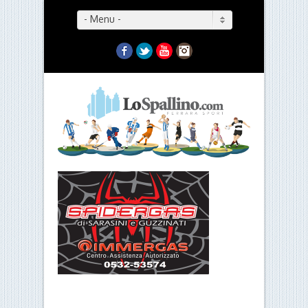
- Menu -
Facebook
Twitter
YouTube
Instagram