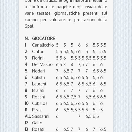
Come da tradizione ogni martedì mettiamo
a confronto le pagelle degli inviati delle
varie testate giornalistiche presenti sul
campo per valutare le prestazioni della
Spal.
N.
GIOCATORE
1
Canalicchio
5
5
5
6
6
5,5
5,5
2
Cintoi
5,5
5,5
5,5
6
5
5
5,5
3
Fiorini
5,5
6
5,5
5,5
5,5
5,5
5,5
4
Del Mastio
6,5
8
8
7,5
7
6
6
5
Nodari
7
6,5
7
7
7
6,5
6,5
6
Calistri
6,5
6,5
6,5
6,5
6
5,5
6
7
Laurenti
6,5
6,5
7
6,5
6,5
6
6,5
8
Braiati
6
7
7
7
7
6
6
9
Rocchi
6,5
6,5
7,5
7
6,5
6,5
6,5
10
Cubillos
6,5
6,5
6,5
6,5
6
6
6
11
Piras
6
5,5
5,5
5,5
5
5
5
All.
Sassarini
6
7
6,5
6,5
12
Gallo
13
Rosati
6
6,5
7
7
6
7
6,5