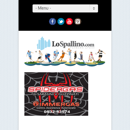
- Menu -
Facebook
Twitter
YouTube
Instagram