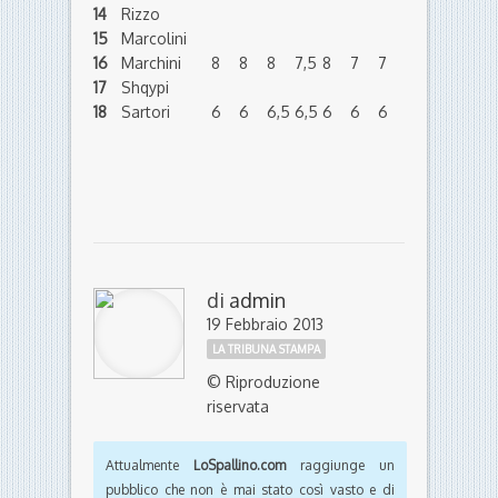
14
Rizzo
15
Marcolini
16
Marchini
8
8
8
7,5
8
7
7
17
Shqypi
18
Sartori
6
6
6,5
6,5
6
6
6
di
admin
19 Febbraio 2013
LA TRIBUNA STAMPA
© Riproduzione
riservata
Attualmente
LoSpallino.com
raggiunge un
pubblico che non è mai stato così vasto e di