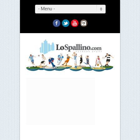
- Menu -
Facebook
Twitter
YouTube
Instagram