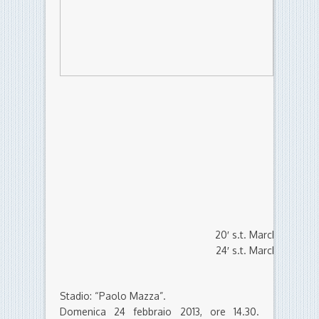
20′ s.t. Marchini
25′ p.t
24′ s.t. Marchini
47′ s.t
Stadio: “Paolo Mazza”.
Domenica 24 febbraio 2013, ore 14.30.