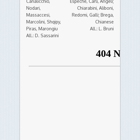
Canalicchio,
Espeche, Carli, Angeli;
Nodari,
Chiarabini, Aliboni,
Massaccesi,
Redomi, Galli; Brega,
Marcolini, Shqipy,
Chianese
Piras, Marongiu
All.: L. Bruni
All.: D. Sassarini