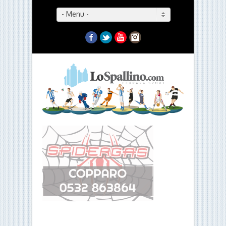
- Menu -
Facebook
Twitter
YouTube
Instagram