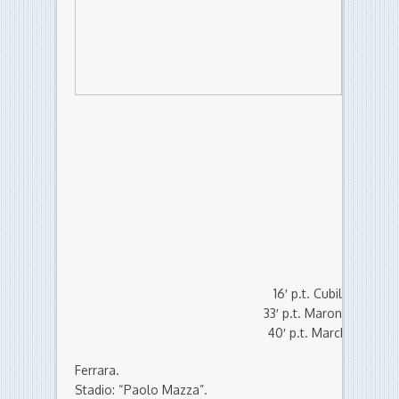
16′ p.t. Cubillos
42′ p.
33′ p.t. Marongiu
41′ s.t
40′ p.t. Marchini
Ferrara.
Stadio: “Paolo Mazza”.