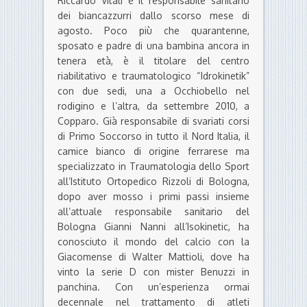
Riccardo Vitali è il responsabile sanitario
dei biancazzurri dallo scorso mese di
agosto. Poco più che quarantenne,
sposato e padre di una bambina ancora in
tenera età, è il titolare del centro
riabilitativo e traumatologico “Idrokinetik”
con due sedi, una a Occhiobello nel
rodigino e l’altra, da settembre 2010, a
Copparo. Già responsabile di svariati corsi
di Primo Soccorso in tutto il Nord Italia, il
camice bianco di origine ferrarese ma
specializzato in Traumatologia dello Sport
all’Istituto Ortopedico Rizzoli di Bologna,
dopo aver mosso i primi passi insieme
all’attuale responsabile sanitario del
Bologna Gianni Nanni all’Isokinetic, ha
conosciuto il mondo del calcio con la
Giacomense di Walter Mattioli, dove ha
vinto la serie D con mister Benuzzi in
panchina. Con un’esperienza ormai
decennale nel trattamento di atleti