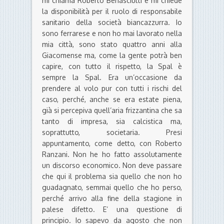
mi chiama Roberto Benasciutti e mi chiede
la disponibilità per il ruolo di responsabile
sanitario della società biancazzurra. Io
sono ferrarese e non ho mai lavorato nella
mia città, sono stato quattro anni alla
Giacomense ma, come la gente potrà ben
capire, con tutto il rispetto, la Spal è
sempre la Spal. Era un’occasione da
prendere al volo pur con tutti i rischi del
caso, perché, anche se era estate piena,
già si percepiva quell’aria frizzantina che sa
tanto di impresa, sia calcistica ma,
soprattutto, societaria. Presi
appuntamento, come detto, con Roberto
Ranzani. Non he ho fatto assolutamente
un discorso economico. Non deve passare
che qui il problema sia quello che non ho
guadagnato, semmai quello che ho perso,
perché arrivo alla fine della stagione in
palese difetto. E’ una questione di
principio. Io sapevo da agosto che non