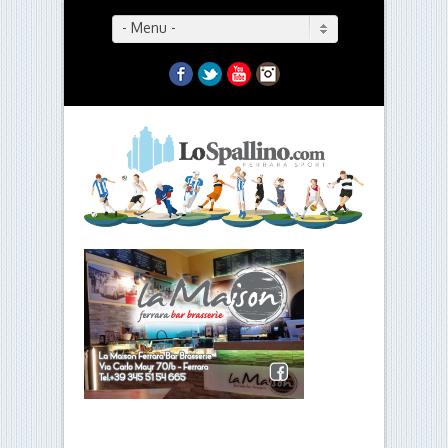
- Menu -
Facebook
Twitter
YouTube
Instagram