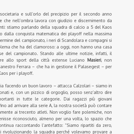
 societaria e sull’orlo del precipizio per il secondo anno
te che nell’ombra lavora con giudizio e discernimento da
lenti: stiamo parlando della squadra di calcio a 5 del Kaos
o dalla conquista matematica dei playoff nella massima
termine del campionato, i neri di Scandolara e compagni si
oblema che ha del clamoroso: a oggi, non hanno una casa
 del campionato. Stando alle ultime notizie, infatti, il
re allo sport della città estense Luciano
Masieri
, non
nestro Ferrara – che ha in gestione il Palasegest – per
Kaos per i playoff.
tia facendo un buon lavoro – attacca Calzolari – siamo in
pionati e, con un pizzico di orgoglio, posso senz’altro dire
ortanti in tutte le categorie. Dai ragazzi più giovani
fino ad arrivare alla serie A, la nostra società può contare
lamente ai trecento atleti. Non voglio fare polemiche, non
venisse riconosciuto, almeno per una volta, lo spazio che
ntinua raccontando l’antefatto: “Siamo ripartiti da zero,
ti rivoluzionando la squadra perché volevamo provare a