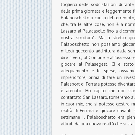
toglierci delle soddisfazioni durant
della prima giornata e leggermente fuo
Palaboschetto a causa del terremoto, s
che, tra le altre cose, non è a nor
Lazzaro al Palacaselle fino a dicembre
nostra struttura”. Ma a stretto gi
Palaboschetto non possiamo giocare 
millecinquecento addirittura dalla semi
dire il vero, al Comune e all’assessor
giocare al Palasegest. Ci è stato 
adeguamento e le spese, ovviamen
imprenditore, prima di fare un inve
Palasport di Ferrara potesse diventare
è arenato. Ho capito che non sia
contattato San Lazzaro, torneremo al
in cuor mio, che si potesse gestire m
realtà di Ferrara e giocare davanti 
settimane il Palaboschetto era pieno
attirati da una nuova realtà che si sta