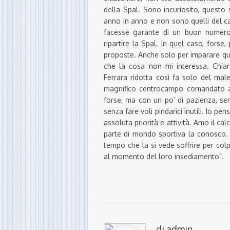
della Spal. Sono incuriosito, questo s
anno in anno e non sono quelli del ca
facesse garante di un buon numero d
ripartire la Spal. In quel caso, forse
proposte. Anche solo per imparare qu
che la cosa non mi interessa. Chia
Ferrara ridotta così fa solo del male:
magnifico centrocampo comandato al
forse, ma con un po’ di pazienza, se
senza fare voli pindarici inutili. Io 
assoluta priorità e attività. Amo il ca
parte di mondo sportiva la conosco. 
tempo che la si vede soffrire per col
al momento del loro insediamento”.
di
admin