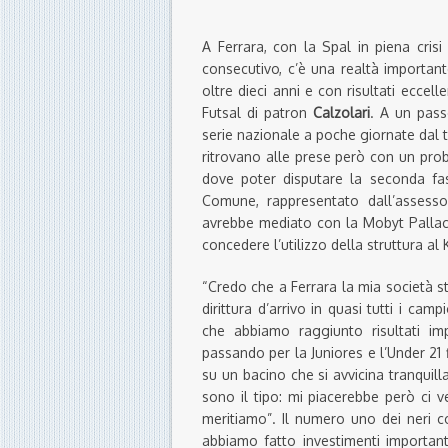
A Ferrara, con la Spal in piena crisi
consecutivo, c’è una realtà importan
oltre dieci anni e con risultati eccel
Futsal di patron
Calzolari
. A un pass
serie nazionale a poche giornate dal 
ritrovano alle prese però con un pr
dove poter disputare la seconda fase
Comune, rappresentato dall’assesso
avrebbe mediato con la Mobyt Pallaca
concedere l’utilizzo della struttura al 
“Credo che a Ferrara la mia società s
dirittura d’arrivo in quasi tutti i cam
che abbiamo raggiunto risultati imp
passando per la Juniores e l’Under 21 
su un bacino che si avvicina tranquil
sono il tipo: mi piacerebbe però ci 
meritiamo”. Il numero uno dei neri co
abbiamo fatto investimenti importan