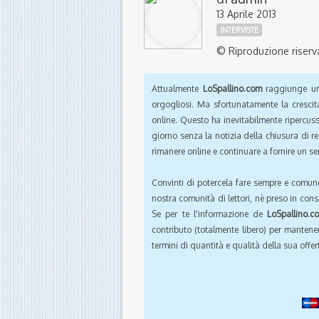
13 Aprile 2013
INTERVISTE
© Riproduzione riserv
Attualmente
LoSpallino.com
raggiunge un 
orgogliosi. Ma sfortunatamente la crescit
online. Questo ha inevitabilmente ripercus
giorno senza la notizia della chiusura di r
rimanere online e continuare a fornire un ser
Convinti di potercela fare sempre e comun
nostra comunità di lettori, nè preso in cons
Se per te l'informazione de
LoSpallino.c
contributo (totalmente libero) per mantener
termini di quantità e qualità della sua offert