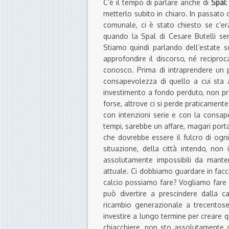
C’è il tempo di parlare anche di
Spal
metterlo subito in chiaro. In passato
comunale, ci è stato chiesto se c’er
quando la Spal di Cesare Butelli se
Stiamo quindi parlando dell’estate s
approfondire il discorso, né recipro
conosco. Prima di intraprendere un 
consapevolezza di quello a cui sta a
investimento a fondo perduto, non pren
forse, altrove ci si perde praticament
con intenzioni serie e con la consap
tempi, sarebbe un affare, magari porta
che dovrebbe essere il fulcro di ogn
situazione, della città intendo, non
assolutamente impossibili da mante
attuale. Ci dobbiamo guardare in facci
calcio possiamo fare? Vogliamo fare d
può divertire a prescindere dalla c
ricambio generazionale a trecentose
investire a lungo termine per creare 
chiacchiere, non sto assolutamente 