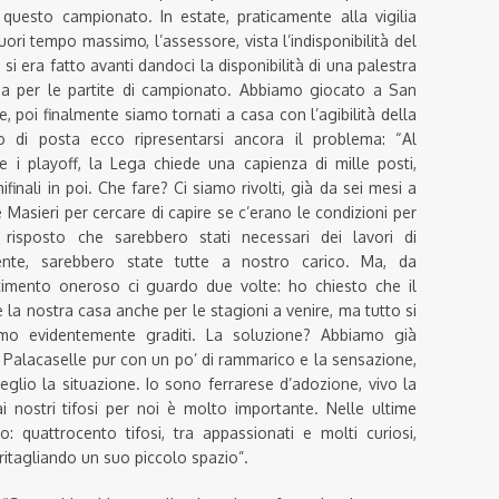
e questo campionato. In estate, praticamente alla vigilia
ri tempo massimo, l’assessore, vista l’indisponibilità del
i era fatto avanti dandoci la disponibilità di una palestra
ma per le partite di campionato. Abbiamo giocato a San
, poi finalmente siamo tornati a casa con l’agibilità della
ro di posta ecco ripresentarsi ancora il problema: “Al
i playoff, la Lega chiede una capienza di mille posti,
finali in poi. Che fare? Ci siamo rivolti, già da sei mesi a
e Masieri per cercare di capire se c’erano le condizioni per
risposto che sarebbero stati necessari dei lavori di
te, sarebbero state tutte a nostro carico. Ma, da
stimento oneroso ci guardo due volte: ho chiesto che il
 la nostra casa anche per le stagioni a venire, ma tutto si
mo evidentemente graditi. La soluzione? Abbiamo già
 Palacaselle pur con un po’ di rammarico e la sensazione,
eglio la situazione. Io sono ferrarese d’adozione, vivo la
ai nostri tifosi per noi è molto importante. Nelle ultime
: quattrocento tifosi, tra appassionati e molti curiosi,
 ritagliando un suo piccolo spazio”.