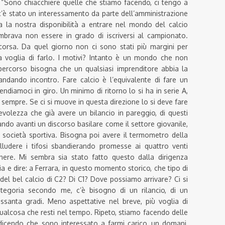
: “Sono chiacchiere quelle che stiamo facendo, ci tengo a
 c’è stato un interessamento da parte dell’amministrazione
a la nostra disponibilità a entrare nel mondo del calcio
mbrava non essere in grado di iscriversi al campionato.
corsa. Da quel giorno non ci sono stati più margini per
ca voglia di farlo. I motivi? Intanto è un mondo che non
percorso bisogna che un qualsiasi imprenditore abbia la
ndando incontro. Fare calcio è l’equivalente di fare un
diamoci in giro. Un minimo di ritorno lo si ha in serie A,
e sempre. Se ci si muove in questa direzione lo si deve fare
evolezza che già avere un bilancio in pareggio, di questi
ndo avanti un discorso basilare come il settore giovanile,
i società sportiva. Bisogna poi avere il termometro della
 illudere i tifosi sbandierando promesse ai quattro venti
nere. Mi sembra sia stato fatto questo dalla dirigenza
a e dire: a Ferrara, in questo momento storico, che tipo di
el bel calcio di C2? Di C1? Dove possiamo arrivare? Ci si
ategoria secondo me, c’è bisogno di un rilancio, di un
ssanta gradi. Meno aspettative nel breve, più voglia di
qualcosa che resti nel tempo. Ripeto, stiamo facendo delle
dicendo che sono interessato a farmi carico, un domani,