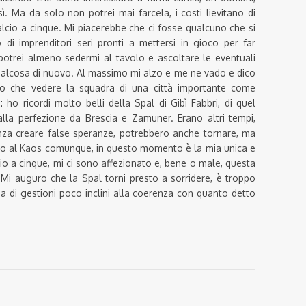
ì. Ma da solo non potrei mai farcela, i costi lievitano di
lcio a cinque. Mi piacerebbe che ci fosse qualcuno che si
i imprenditori seri pronti a mettersi in gioco per far
, potrei almeno sedermi al tavolo e ascoltare le eventuali
alcosa di nuovo. Al massimo mi alzo e me ne vado e dico
ro che vedere la squadra di una città importante come
 ho ricordi molto belli della Spal di Gibì Fabbri, di quel
la perfezione da Brescia e Zamuner. Erano altri tempi,
nza creare false speranze, potrebbero anche tornare, ma
penso al Kaos comunque, in questo momento è la mia unica e
lcio a cinque, mi ci sono affezionato e, bene o male, questa
Mi auguro che la Spal torni presto a sorridere, è troppo
pa di gestioni poco inclini alla coerenza con quanto detto