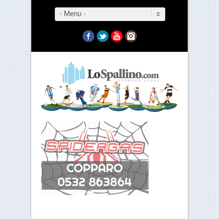
- Menu -
Facebook
Twitter
YouTube
Instagram