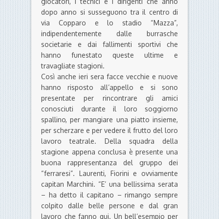
giocatori, i tecnici e i dirigenti che anno
dopo anno si susseguono tra il centro di
via Copparo e lo stadio “Mazza”,
indipendentemente dalle burrasche
societarie e dai fallimenti sportivi che
hanno funestato queste ultime e
travagliate stagioni.
Così anche ieri sera facce vecchie e nuove
hanno risposto all’appello e si sono
presentate per rincontrare gli amici
conosciuti durante il loro soggiorno
spallino, per mangiare una piatto insieme,
per scherzare e per vedere il frutto del loro
lavoro teatrale. Della squadra della
stagione appena conclusa è presente una
buona rappresentanza del gruppo dei
“ferraresi”. Laurenti, Fiorini e ovviamente
capitan Marchini. “E’ una bellissima serata
– ha detto il capitano – rimango sempre
colpito dalle belle persone e dal gran
lavoro che fanno qui. Un bell’esempio per