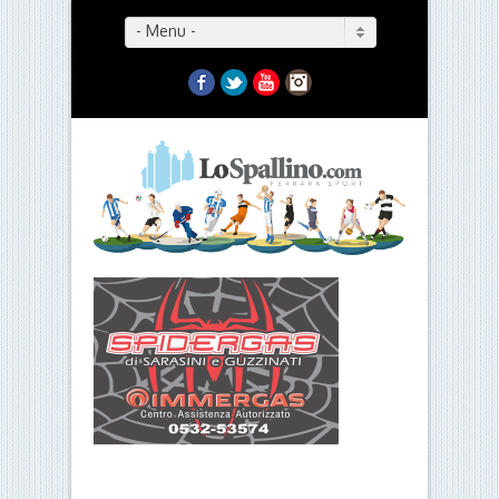
- Menu -
Facebook
Twitter
YouTube
Instagram