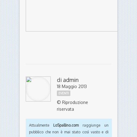
di
admin
18 Maggio 2013
EVENTI
© Riproduzione
riservata
Attualmente
LoSpallino.com
raggiunge un
pubblico che non è mai stato così vasto e di