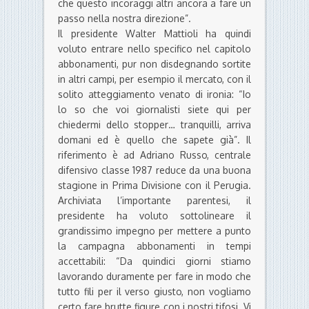
che questo incoraggi altri ancora a fare un
passo nella nostra direzione”.
Il presidente Walter Mattioli ha quindi
voluto entrare nello specifico nel capitolo
abbonamenti, pur non disdegnando sortite
in altri campi, per esempio il mercato, con il
solito atteggiamento venato di ironia: “Io
lo so che voi giornalisti siete qui per
chiedermi dello stopper… tranquilli, arriva
domani ed è quello che sapete già”. Il
riferimento è ad Adriano Russo, centrale
difensivo classe 1987 reduce da una buona
stagione in Prima Divisione con il Perugia.
Archiviata l’importante parentesi, il
presidente ha voluto sottolineare il
grandissimo impegno per mettere a punto
la campagna abbonamenti in tempi
accettabili: “Da quindici giorni stiamo
lavorando duramente per fare in modo che
tutto fili per il verso giusto, non vogliamo
certo fare brutte figure con i nostri tifosi. Vi