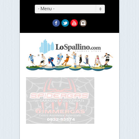
- Menu -
Facebook
Twitter
YouTube
Instagram