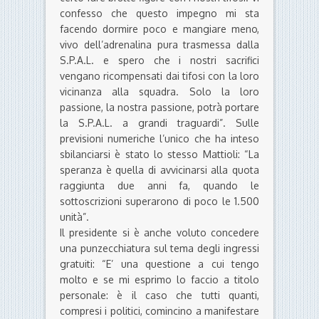
confesso che questo impegno mi sta
facendo dormire poco e mangiare meno,
vivo dell’adrenalina pura trasmessa dalla
S.P.A.L. e spero che i nostri sacrifici
vengano ricompensati dai tifosi con la loro
vicinanza alla squadra. Solo la loro
passione, la nostra passione, potrà portare
la S.P.A.L. a grandi traguardi”. Sulle
previsioni numeriche l’unico che ha inteso
sbilanciarsi è stato lo stesso Mattioli: “La
speranza è quella di avvicinarsi alla quota
raggiunta due anni fa, quando le
sottoscrizioni superarono di poco le 1.500
unità”.
Il presidente si è anche voluto concedere
una punzecchiatura sul tema degli ingressi
gratuiti: “E’ una questione a cui tengo
molto e se mi esprimo lo faccio a titolo
personale: è il caso che tutti quanti,
compresi i politici, comincino a manifestare