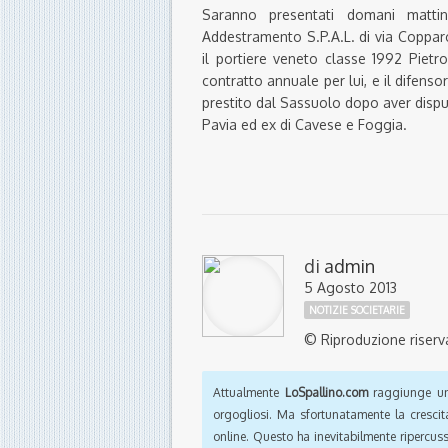
Saranno presentati domani mattin
Addestramento S.P.A.L. di via Copparo 
il portiere veneto classe 1992 Piet
contratto annuale per lui, e il difenso
prestito dal Sassuolo dopo aver disput
Pavia ed ex di Cavese e Foggia.
di
admin
5 Agosto 2013
NOTIZIE SOCIETARIE
© Riproduzione riserv
Attualmente
LoSpallino.com
raggiunge un 
orgogliosi. Ma sfortunatamente la crescit
online. Questo ha inevitabilmente ripercus