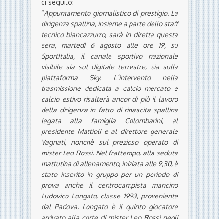
di seguito:
“
Appuntamento giornalistico di prestigio. La
dirigenza spallina, insieme a parte dello staff
tecnico biancazzurro, sarà in diretta questa
sera, martedì 6 agosto alle ore 19, su
SportItalia, il canale sportivo nazionale
visibile sia sul digitale terrestre, sia sulla
piattaforma Sky. L´intervento nella
trasmissione dedicata a calcio mercato e
calcio estivo risalterà ancor di più il lavoro
della dirigenza in fatto di rinascita spallina
legata alla famiglia Colombarini, al
presidente Mattioli e al direttore generale
Vagnati, nonchè sul prezioso operato di
mister Leo Rossi. Nel frattempo, alla seduta
mattutina di allenamento, iniziata alle 9,30, è
stato inserito in gruppo per un periodo di
prova anche il centrocampista mancino
Ludovico Longato, classe 1993, proveniente
dal Padova. Longato è il quinto giocatore
arrivato alla corte di mister Leo Rossi negli