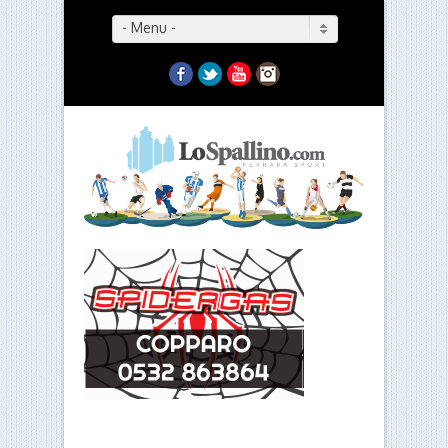
- Menu -
Facebook
Twitter
YouTube
Instagram