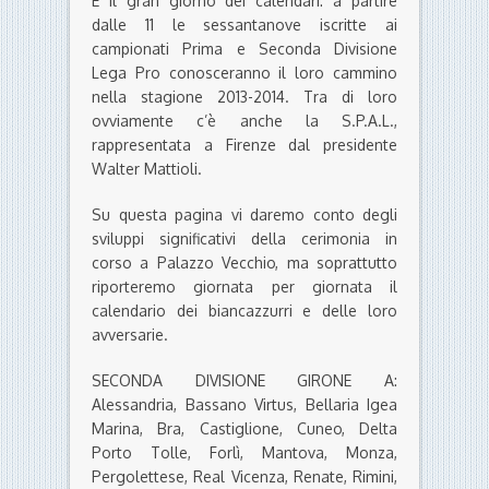
È il gran giorno dei calendari: a partire
dalle 11 le sessantanove iscritte ai
campionati Prima e Seconda Divisione
Lega Pro conosceranno il loro cammino
nella stagione 2013-2014. Tra di loro
ovviamente c’è anche la S.P.A.L.,
rappresentata a Firenze dal presidente
Walter Mattioli.
Su questa pagina vi daremo conto degli
sviluppi significativi della cerimonia in
corso a Palazzo Vecchio, ma soprattutto
riporteremo giornata per giornata il
calendario dei biancazzurri e delle loro
avversarie.
SECONDA DIVISIONE GIRONE A:
Alessandria, Bassano Virtus, Bellaria Igea
Marina, Bra, Castiglione, Cuneo, Delta
Porto Tolle, Forlì, Mantova, Monza,
Pergolettese, Real Vicenza, Renate, Rimini,