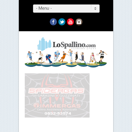
- Menu -
Facebook
Twitter
YouTube
Instagram