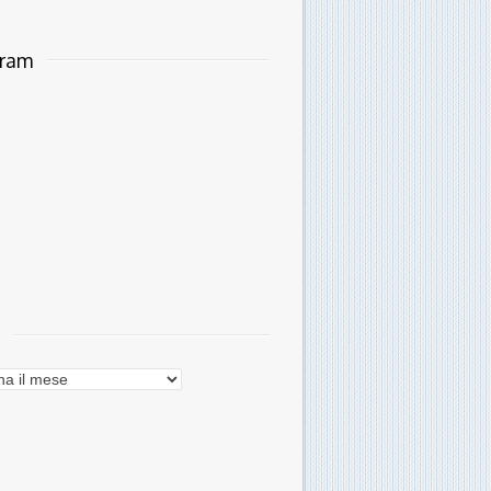
gram
i