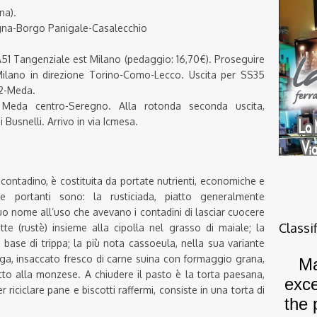
na).
ogna-Borgo Panigale-Casalecchio
 A51 Tangenziale est Milano (pedaggio: 16,70€). Proseguire
Milano in direzione Torino-Como-Lecco. Uscita per SS35
12-Meda.
 Meda centro-Seregno. Alla rotonda seconda uscita,
 Busnelli. Arrivo in via Icmesa.
contadino, è costituita da portate nutrienti, economiche e
e portanti sono: la rusticiada, piatto generalmente
o nome all’uso che avevano i contadini di lasciar cuocere
Classi
tte (rustè) insieme alla cipolla nel grasso di maiale; la
base di trippa; la più nota cassoeula, nella sua variante
ega, insaccato fresco di carne suina con formaggio grana,
tto alla monzese. A chiudere il pasto è la torta paesana,
iciclare pane e biscotti raffermi, consiste in una torta di