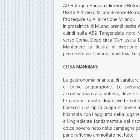
A13 Bologna-Padova (direzione Bolog
Uscita A14 verso Milano-Firenze-Bol
Proseguire su A1 (direzione Milano).
In prossimità di Milano, prendi uscita
quindi sulla A52 Tangenziale nord 
verso Como. Dopo circa 10km uscita 
Mantenere la destra in direzione
percorrere via Cadorna, quindi via Luigi
COSA MANGIARE
La gastronomia briantea, di carattere 
di breve preparazione. Le pietanz
accompagnato alla polenta, deve il su
le carni di maiale dopo averle soffri
busecca, una tipica zuppa milanese a 
brianzola con l’aggiunta della lugan
è l’ingrediente fondamentale del riso
dolce povero nato nelle campagne per r
pane raffermo ammollato nel latte.