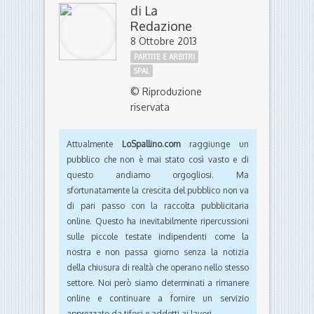
riservata
Attualmente
LoSpallino.com
raggiunge un
pubblico che non è mai stato così vasto e di
questo andiamo orgogliosi. Ma
sfortunatamente la crescita del pubblico non va
di pari passo con la raccolta pubblicitaria
online. Questo ha inevitabilmente ripercussioni
sulle piccole testate indipendenti come la
nostra e non passa giorno senza la notizia
della chiusura di realtà che operano nello stesso
settore. Noi però siamo determinati a rimanere
online e continuare a fornire un servizio
apprezzato da tifosi e addetti ai lavori.
Convinti di potercela fare sempre e comunque
con le nostre forze, non abbiamo mai chiesto un
supporto alla nostra comunità di lettori, nè
preso in considerazione di affidarci al modello
delle sottoscrizioni o del paywall. Se per te