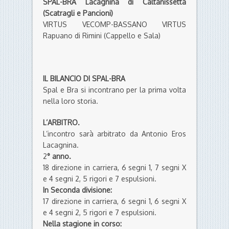
IL BILANCIO DI SPAL-BRA
Spal e Bra si incontrano per la prima volta
nella loro storia.
L’ARBITRO.
L’incontro sarà arbitrato da Antonio Eros
Lacagnina.
2
° anno.
18 direzione in carriera, 6 segni 1, 7 segni X
e 4 segni 2, 5 rigori e 7 espulsioni.
In Seconda divisione:
17 direzione in carriera, 6 segni 1, 6 segni X
e 4 segni 2, 5 rigori e 7 espulsioni.
Nella stagione in corso:
3 direzione stagionale, 1 segno 1, 1 segno X
e 1 segno 2, 1 rigore e 1 espulsione.
In Seconda divisione nella stagione in
corso:
3 direzione stagionale.
Ha diretto 1 gara nel girone A di Seconda
divisione e 1 gara nel girone B di Seconda