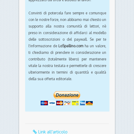
l'informazione de
LoSpallino.com
ha un valore,
ti chiediamo di prendere in considerazione un
contributo (totalmente libero) per mantenere
vitale la nostra testata e permetterle di crescere
ulteriormente in termini di quantità e qualità
della sua offerta editoriale.
Link all'articolo
Condividi via email
Al Super9
La Top 11 e le
dell’Umbria
curiosità dopo la
Subbito Gol
6a giornata: