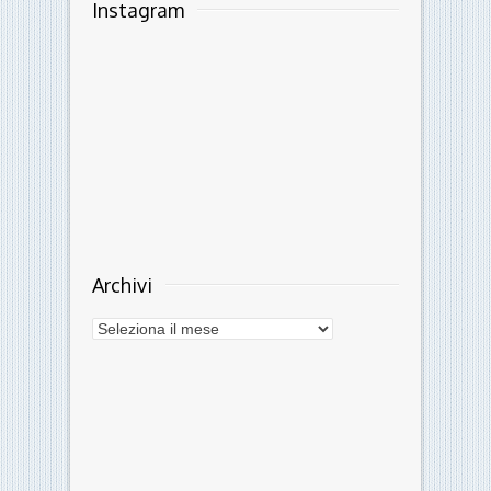
©2026 LoSpallino.com Ars et Labor · Direttore
responsabile: Alessandro Orlandin
Testata giornalistica online - Autorizzazione del
Tribunale di Ferrara n.10 del 4/10/2010 · Per
contatti:
info@lospallino.com
Credits:
OBST | creative works