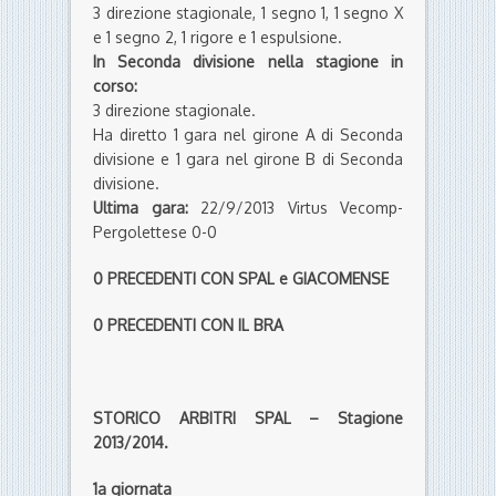
divisione.
Ultima gara:
22/9/2013 Virtus Vecomp-
Pergolettese 0-0
0 PRECEDENTI CON SPAL e GIACOMENSE
0 PRECEDENTI CON IL BRA
STORICO ARBITRI SPAL – Stagione
2013/2014.
1a giornata
RENATE-SPAL 1-3 poi sospesa
Arbitro: Olivieri di Palermo.
Assistenti: Pollaci di Palermo e Mercante di
Agrigento.
2a giornata
SPAL-MONZA 3-3
Arbitro: Melidoni di Frattamaggiore.