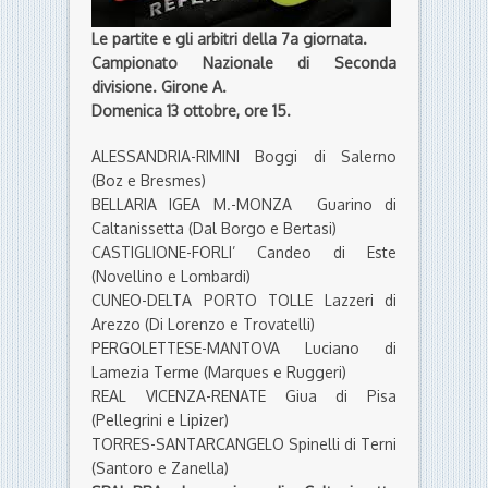
(Boz e Bresmes)
BELLARIA IGEA M.-MONZA Guarino di
Caltanissetta (Dal Borgo e Bertasi)
CASTIGLIONE-FORLI’ Candeo di Este
(Novellino e Lombardi)
CUNEO-DELTA PORTO TOLLE Lazzeri di
Arezzo (Di Lorenzo e Trovatelli)
PERGOLETTESE-MANTOVA Luciano di
Lamezia Terme (Marques e Ruggeri)
REAL VICENZA-RENATE Giua di Pisa
(Pellegrini e Lipizer)
TORRES-SANTARCANGELO Spinelli di Terni
(Santoro e Zanella)
SPAL-BRA Lacagnina di Caltanissetta
(Scatragli e Pancioni)
VIRTUS VECOMP-BASSANO VIRTUS
Rapuano di Rimini (Cappello e Sala)