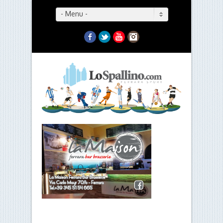
- Menu -
Facebook
Twitter
YouTube
Instagram