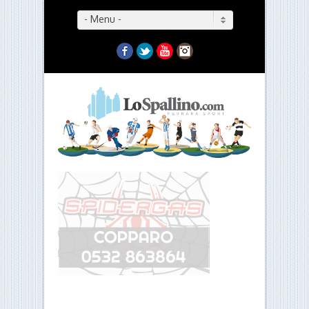
- Menu -
Facebook
Twitter
YouTube
Instagram