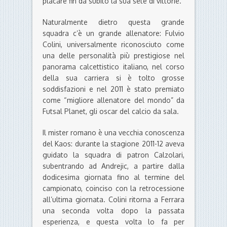
placare fin da subito la sua sete di vittorie.
Naturalmente dietro questa grande
squadra c’è un grande allenatore: Fulvio
Colini, universalmente riconosciuto come
una delle personalità più prestigiose nel
panorama calcettistico italiano, nel corso
della sua carriera si è tolto grosse
soddisfazioni e nel 2011 è stato premiato
come “migliore allenatore del mondo” da
Futsal Planet, gli oscar del calcio da sala.
Il mister romano è una vecchia conoscenza
del Kaos: durante la stagione 2011-12 aveva
guidato la squadra di patron Calzolari,
subentrando ad Andrejic, a partire dalla
dodicesima giornata fino al termine del
campionato, coinciso con la retrocessione
all’ultima giornata. Colini ritorna a Ferrara
una seconda volta dopo la passata
esperienza, e questa volta lo fa per