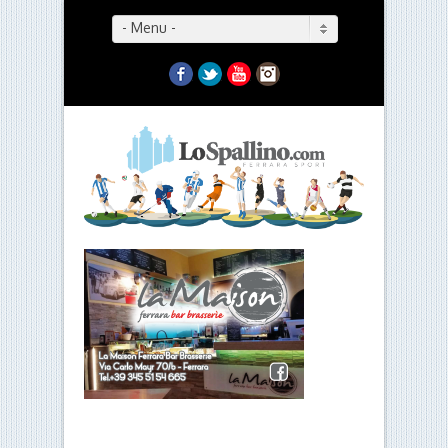
- Menu -
Facebook
Twitter
YouTube
Instagram