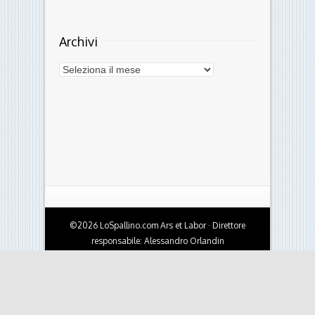
Archivi
Archivi
©2026 LoSpallino.com Ars et Labor · Direttore
responsabile: Alessandro Orlandin
Testata giornalistica online - Autorizzazione del
Tribunale di Ferrara n.10 del 4/10/2010 · Per
contatti:
info@lospallino.com
Credits:
OBST | creative works