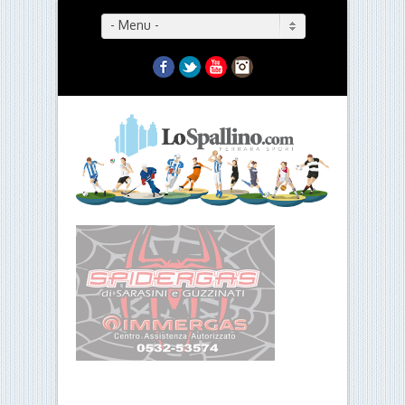
- Menu -
Facebook
Twitter
YouTube
Instagram