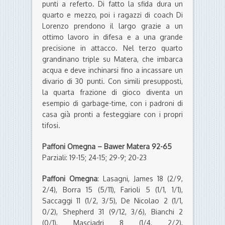
punti a referto. Di fatto la sfida dura un
quarto e mezzo, poi i ragazzi di coach Di
Lorenzo prendono il largo grazie a un
ottimo lavoro in difesa e a una grande
precisione in attacco. Nel terzo quarto
grandinano triple su Matera, che imbarca
acqua e deve inchinarsi fino a incassare un
divario di 30 punti. Con simili presupposti,
la quarta frazione di gioco diventa un
esempio di garbage-time, con i padroni di
casa già pronti a festeggiare con i propri
tifosi.
Paffoni Omegna – Bawer Matera 92-65
Parziali: 19-15; 24-15; 29-9; 20-23
Paffoni Omegna
: Lasagni, James 18 (2/9,
2/4), Borra 15 (5/11), Farioli 5 (1/1, 1/1),
Saccaggi 11 (1/2, 3/5), De Nicolao 2 (1/1,
0/2), Shepherd 31 (9/12, 3/6), Bianchi 2
(0/1), Masciadri 8 (1/4, 2/2),