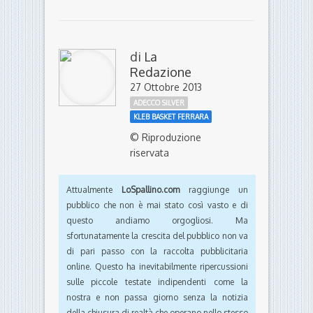
di
La
Redazione
27 Ottobre 2013
ADECCO SILVER
KLEB BASKET FERRARA
© Riproduzione
riservata
Attualmente
LoSpallino.com
raggiunge un
pubblico che non è mai stato così vasto e di
questo andiamo orgogliosi. Ma
sfortunatamente la crescita del pubblico non va
di pari passo con la raccolta pubblicitaria
online. Questo ha inevitabilmente ripercussioni
sulle piccole testate indipendenti come la
nostra e non passa giorno senza la notizia
della chiusura di realtà che operano nello stesso