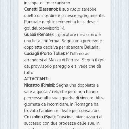
inceppato il meccanismo.
Cenetti (Bassano):
Il suo ruolo sarebbe
quello di interdire e ci riesce egregiamente.
Puntuale negli inserimenti a lui si deve il
gol del provvisorio 1-1.
Gualdi (Renate):
Il giocatore nerazzurro è
una lieta conferma. Segna una pregevole
doppietta decisiva per sbancare Bellaria.
Caciagli (Porto Tolle):
E’ l’ultimo ad
arrendersi al Mazza di Ferrara. Segna il gol
del provvisorio pareggio e si vede che dà
tutto.
ATTACCANTI:
Nicastro (Rimini):
Segna una doppietta e
sale a quota 7 reti, che però non hanno
permesso alla sua squadra di vincere.
Altra
giornata da incorniciare, in Romagna ha
trovato l’ambiente ideale per consacrarsi.
Cozzolino (Spal):
Trascina i biancazzurri al
successo con due prodezze delle sue. In