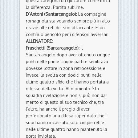
questa categoria un giocatore come lui fa
la differenza. Partita sublime.
D’Antoni (Santarcangelo):
La compagine
romagnola sta volando sempre più in alto
grazie alle reti del suo attaccante. E’ un
continuo pericolo per i difensori avversari.
ALLENATORE:
Fraschetti (Santarcangelo):
Il
Santarcangelo dopo aver ottenuto cinque
punti nelle prime cinque partite sembrava
dovesse lottare in zona retrocessione e
invece, la svolta con dodici punti nelle
ultime quattro sfide che l’hanno portata a
ridosso della vetta. Al momento è la
squadra rivelazione e non si può non dar
merito di questo al suo tecnico che, tra
l’altro, ha anche il pregio di aver
perfezionato una difesa super dato che i
suoi hanno incassato solo cinque reti e
nelle ultime quattro hanno mantenuto la
porta inviolata.