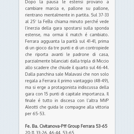
Dopo la pausa le estensi provano a
cambiare marcia e, pallone su pallone,
rientrano mentalmente in partita. Sul 37-33
al 25′ la FeBa chiama minuto perché vede
l’inerzia della gara spostarsi sulla sponda
estense, ma ormai il match é cambiato.
Ferrara agguanta la parità sul 41-41, prima
di un gioco da tre punti e di un contropiede
che riporta avanti le padrone di casa,
parzialmente bilanciati dalla tripla di Miccio
allo scadere che chiude il quarto sul 46-44.
Dalla panchina sale Malavasi che non solo
regala a Ferrara il primo vantaggio (48-49),
ma si erge a protagonista indiscussa della
gara con 15 punti di capitale importanza. Il
finale é tutto in discesa con l’altra MVP
Aleotti che guida le compagne alla vittoria
per 65-53.
Fe. Ba. Civitanova-Pff Group Ferrara 53-65
20-11, 33-26, 46-44, 53-65