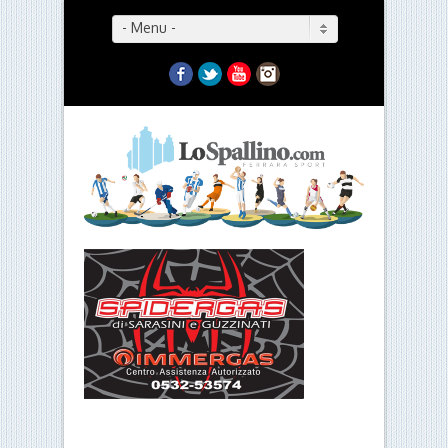
- Menu -
Facebook
Twitter
YouTube
Instagram