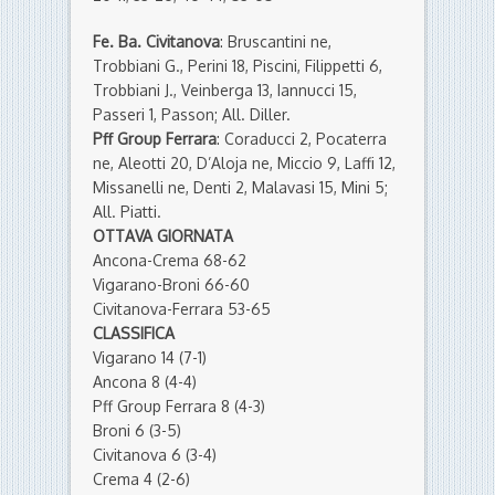
Fe. Ba. Civitanova
: Bruscantini ne,
Trobbiani G., Perini 18, Piscini, Filippetti 6,
Trobbiani J., Veinberga 13, Iannucci 15,
Passeri 1, Passon; All. Diller.
Pff Group Ferrara
: Coraducci 2, Pocaterra
ne, Aleotti 20, D’Aloja ne, Miccio 9, Laffi 12,
Missanelli ne, Denti 2, Malavasi 15, Mini 5;
All. Piatti.
OTTAVA GIORNATA
Ancona-Crema 68-62
Vigarano-Broni 66-60
Civitanova-Ferrara 53-65
CLASSIFICA
Vigarano 14 (7-1)
Ancona 8 (4-4)
Pff Group Ferrara 8 (4-3)
Broni 6 (3-5)
Civitanova 6 (3-4)
Crema 4 (2-6)