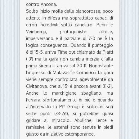
contro Ancona.
Solito inizio molle delle biancorosse, poco
attente in difesa ma soprattutto capaci di
errori incredibili sotto canestro. Perini e
Veinberga, protagoniste attese,
imperversano e il parziale di 7-0 ne è la
logica conseguenza. Quando il punteggio
é di 15-5, arriva Time out chiamato da Piatti
(-3′) ma la gara non cambia inerzia e alla
prima sirena si arriva sul 20-11. Nonostante
l’ingresso di Malavasi e Coraducci la gara
viene sempre controllata agevolmente da
Civitanova, che al 15′ é ancora avanti 31-21.
Anche le marchigiane sbagliano, ma
Ferrara sfortunatamente di più e quando
all’intervallo la Pff Group è sotto di soli
sette punti (33-26), si potrebbe quasi
gridare al miracolo. Abuliche, lente e
remissive, le estensi sono tenute in piedi
giusto da iniziative estemporanee.