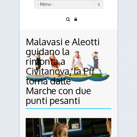
- Menu -
Malavasi e Aleotti
guidano la
rimonta a
Civitanova, la Pff
torna dalle
Marche con due
punti pesanti