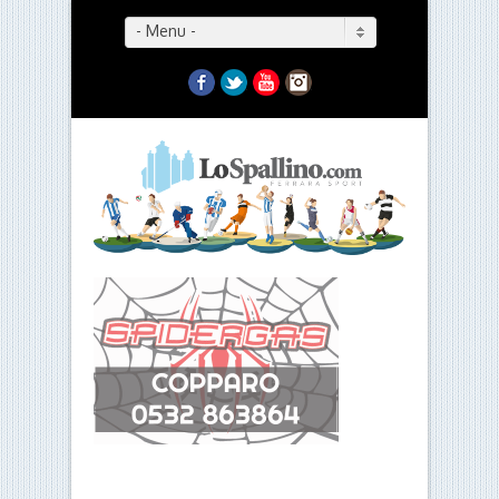
- Menu -
Facebook
Twitter
YouTube
Instagram