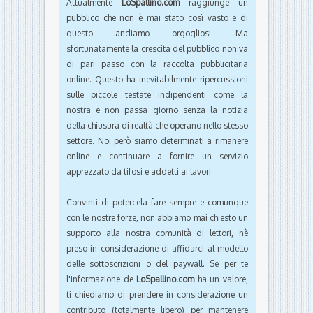
Attualmente
LoSpallino.com
raggiunge un
pubblico che non è mai stato così vasto e di
questo andiamo orgogliosi. Ma
sfortunatamente la crescita del pubblico non va
di pari passo con la raccolta pubblicitaria
online. Questo ha inevitabilmente ripercussioni
sulle piccole testate indipendenti come la
nostra e non passa giorno senza la notizia
della chiusura di realtà che operano nello stesso
settore. Noi però siamo determinati a rimanere
online e continuare a fornire un servizio
apprezzato da tifosi e addetti ai lavori.
Convinti di potercela fare sempre e comunque
con le nostre forze, non abbiamo mai chiesto un
supporto alla nostra comunità di lettori, nè
preso in considerazione di affidarci al modello
delle sottoscrizioni o del paywall. Se per te
l'informazione de
LoSpallino.com
ha un valore,
ti chiediamo di prendere in considerazione un
contributo (totalmente libero) per mantenere