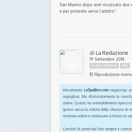
San Marino dopo aver incassato due car
e per proteste verso l’arbitro”.
di
La Redazione
19 Settembre 2014
GIUDICE SPORTIVO
SPAL
© Riproduzione riserv
Attualmente
LoSpallino.com
raggiunge un 
orgogliosi. Ma sfortunatamente la crescit
online. Questo ha inevitabilmente ripercus
giorno senza la notizia della chiusura di r
rimanere online e continuare a fornire un ser
Convinti di potercela fare sempre e comun