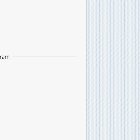
gram
i