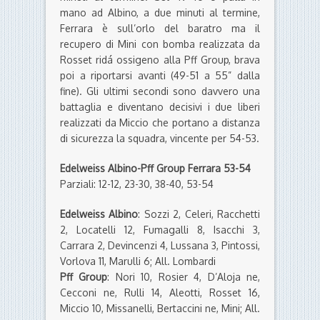
mano ad Albino, a due minuti al termine,
Ferrara è sull’orlo del baratro ma il
recupero di Mini con bomba realizzata da
Rosset ridá ossigeno alla Pff Group, brava
poi a riportarsi avanti (49-51 a 55” dalla
fine). Gli ultimi secondi sono davvero una
battaglia e diventano decisivi i due liberi
realizzati da Miccio che portano a distanza
di sicurezza la squadra, vincente per 54-53.
Edelweiss Albino-Pff Group Ferrara 53-54
Parziali: 12-12, 23-30, 38-40, 53-54
Edelweiss Albino
: Sozzi 2, Celeri, Racchetti
2, Locatelli 12, Fumagalli 8, Isacchi 3,
Carrara 2, Devincenzi 4, Lussana 3, Pintossi,
Vorlova 11, Marulli 6; All. Lombardi
Pff Group
: Nori 10, Rosier 4, D’Aloja ne,
Cecconi ne, Rulli 14, Aleotti, Rosset 16,
Miccio 10, Missanelli, Bertaccini ne, Mini; All.