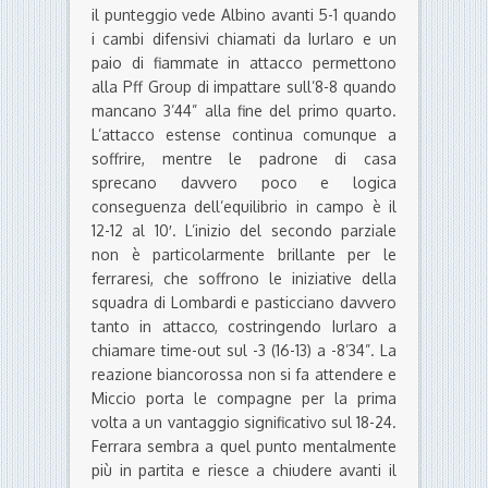
il punteggio vede Albino avanti 5-1 quando
i cambi difensivi chiamati da Iurlaro e un
paio di fiammate in attacco permettono
alla Pff Group di impattare sull’8-8 quando
mancano 3’44” alla fine del primo quarto.
L’attacco estense continua comunque a
soffrire, mentre le padrone di casa
sprecano davvero poco e logica
conseguenza dell’equilibrio in campo è il
12-12 al 10′. L’inizio del secondo parziale
non è particolarmente brillante per le
ferraresi, che soffrono le iniziative della
squadra di Lombardi e pasticciano davvero
tanto in attacco, costringendo Iurlaro a
chiamare time-out sul -3 (16-13) a -8’34”. La
reazione biancorossa non si fa attendere e
Miccio porta le compagne per la prima
volta a un vantaggio significativo sul 18-24.
Ferrara sembra a quel punto mentalmente
più in partita e riesce a chiudere avanti il