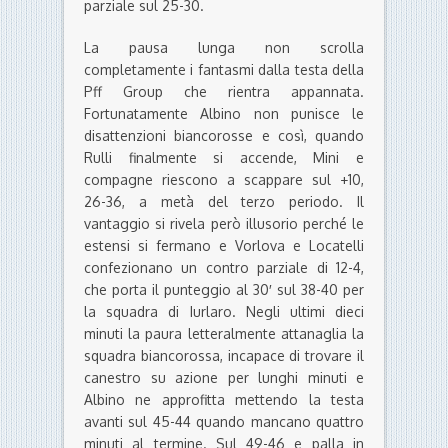
parziale sul 25-30.
La pausa lunga non scrolla
completamente i fantasmi dalla testa della
Pff Group che rientra appannata.
Fortunatamente Albino non punisce le
disattenzioni biancorosse e così, quando
Rulli finalmente si accende, Mini e
compagne riescono a scappare sul +10,
26-36, a metà del terzo periodo. Il
vantaggio si rivela però illusorio perché le
estensi si fermano e Vorlova e Locatelli
confezionano un contro parziale di 12-4,
che porta il punteggio al 30′ sul 38-40 per
la squadra di Iurlaro. Negli ultimi dieci
minuti la paura letteralmente attanaglia la
squadra biancorossa, incapace di trovare il
canestro su azione per lunghi minuti e
Albino ne approfitta mettendo la testa
avanti sul 45-44 quando mancano quattro
minuti al termine. Sul 49-46 e palla in