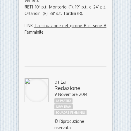
Veneto.
RETI
: 10′ p.t. Montorio (F), 19’ p.t. e 24’ p.t.
Orlandini (R); 38′ s.t. Tardini (R).
LINK:
La situazione nel girone B di serie B
Femminile
di
La
Redazione
9 Novembre 2014
LA PARTITA
NEW TEAM
SQUADRE FEMMINILI
© Riproduzione
riservata