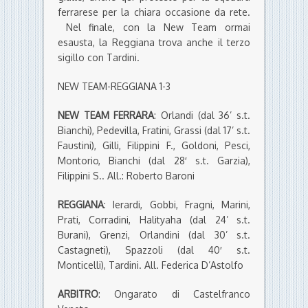
ferrarese per la chiara occasione da rete.
Nel finale, con la New Team ormai
esausta, la Reggiana trova anche il terzo
sigillo con Tardini.
NEW TEAM-REGGIANA 1-3
NEW TEAM FERRARA
: Orlandi (dal 36’ s.t.
Bianchi), Pedevilla, Fratini, Grassi (dal 17’ s.t.
Faustini), Gilli, Filippini F., Goldoni, Pesci,
Montorio, Bianchi (dal 28′ s.t. Garzia),
Filippini S.. All.: Roberto Baroni
REGGIANA
: Ierardi, Gobbi, Fragni, Marini,
Prati, Corradini, Halityaha (dal 24’ s.t.
Burani), Grenzi, Orlandini (dal 30’ s.t.
Castagneti), Spazzoli (dal 40′ s.t.
Monticelli), Tardini. All. Federica D’Astolfo
ARBITRO
: Ongarato di Castelfranco