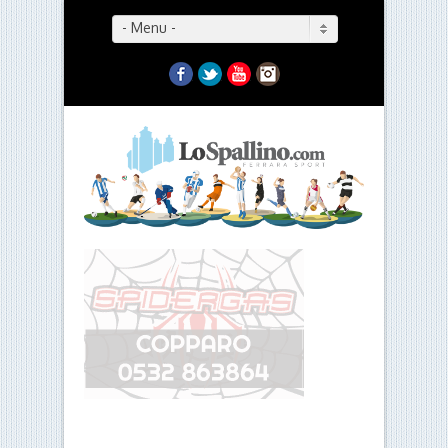
- Menu -
Facebook
Twitter
YouTube
Instagram