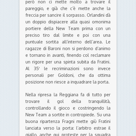
però non ci mette molto a trovare il
pareggio, e già che c’è mette anche la
freccia per sancire il sorpasso. Orlandini dà
un doppio dispiacere alla quasi omonima
portiere della New Team prima con un
preciso tiro dal limite e poi con una
puntuale sortita all’interno dell’area. Le
ragazze di Baroni non si perdono d’animo
e tornano in avanti, finendo col reclamare
un rigore per una spinta subita da Fratini.
Al 35′ le recriminazioni sono invece
personali per Goldoni, che da ottima
posizione non riesce a inquadrare la porta.
Nella ripresa la Reggiana fa di tutto per
trovare il gol della tranquillità,
controllando il gioco e costringendo la
New Team a sortite in contropiede. Su una
buona ripartenza Fragni mette giù Fratini
lanciata verso la porta: l’arbitro estrae il
giallo, anche qui proteste per la squadra