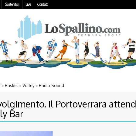
Sostenitori
Live
Contatti
i
Basket
Volley
Radio Sound
svolgimento. Il Portoverrara atten
ly Bar