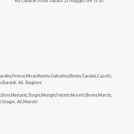
Via Camicie rosse sabato 23 maggio ore 15.30
nessi,Micai,Martini,Gallottini,Benini,Sandali,Casotti,
i,Baraldi. All. Baglioni
i,Merlanti,Stagni,Merighi,Felletti,Moretti,Benini,Marchi,
i,Stagni. All.Maestri