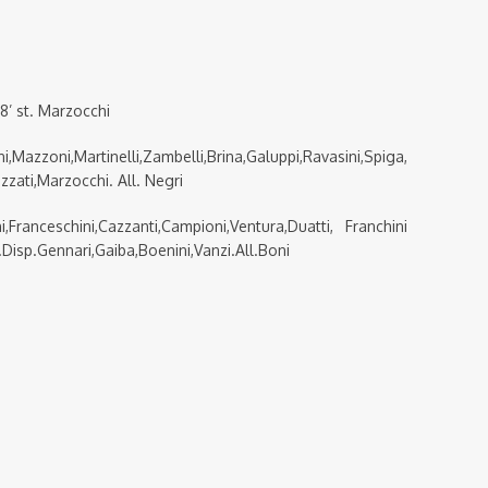
 38’ st. Marzocchi
ni,Martinelli,Zambelli,Brina,Galuppi,Ravasini,Spiga,
ozzati,Marzocchi. All. Negri
anceschini,Cazzanti,Campioni,Ventura,Duatti, Franchini
.Disp.Gennari,Gaiba,Boenini,Vanzi.All.Boni