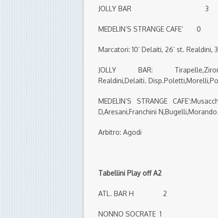
JOLLY BAR 3
MEDELIN’S STRANGE CAFE’ 0
Marcatori: 10’ Delaiti, 26’ st. Realdini,
JOLLY BAR: Tirapelle,Zironi,Mazzo
Realdini,Delaiti. Disp.Poletti,Morelli,P
MEDELIN’S STRANGE CAFE’:Musacchi,Fr
D,Aresani,Franchini N,Bugelli,Morando
Arbitro: Agodi
Tabellini Play off A2
ATL. BAR H 2
NONNO SOCRATE 1