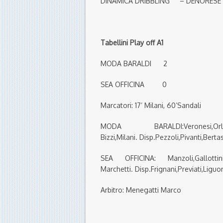
DINAMICA DRIBBLING – DENORESE 
Tabellini Play off A1
MODA BARALDI 2
SEA OFFICINA 0
Marcatori: 17’ Milani, 60’Sandali
MODA BARALDI:Veronesi,Orlandini,Fi
Bizzi,Milani. Disp.Pezzoli,Pivanti,Bertas
SEA OFFICINA: Manzoli,Gallottini,Bon
Marchetti. Disp.Frignani,Previati,Liguor
Arbitro: Menegatti Marco