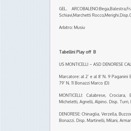
GEL. ARCOBALENO:Bega,Balestra,Franch
Schiavi,Marchetti Rocco,Merighi.Disp.C
Arbitro: Musiu
Tabellini Play off B
US MONTICELLI – ASD DENORESE C
Marcatore: al 2’ e al 8’ N. 9 Paganini E
79’ N. 11 Bonazzi Marco (D)
MONTICELLI: Calabrese, Crociara, B
Micheletti, Agnelli, Alpino. Disp. Turr
DENORESE: Chinaglia, Verzella, Buzzoni,
Bonazzi. Disp. Martinelli, Milani, Armand