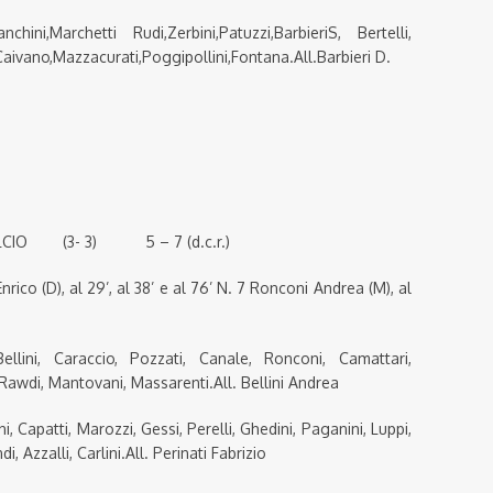
ini,Marchetti Rudi,Zerbini,Patuzzi,BarbieriS, Bertelli,
aivano,Mazzacurati,Poggipollini,Fontana.All.Barbieri D.
ALCIO (3- 3) 5 – 7 (d.c.r.)
nrico (D), al 29’, al 38’ e al 76’ N. 7 Ronconi Andrea (M), al
ellini, Caraccio, Pozzati, Canale, Ronconi, Camattari,
i, Rawdi, Mantovani, Massarenti.All. Bellini Andrea
 Capatti, Marozzi, Gessi, Perelli, Ghedini, Paganini, Luppi,
i, Azzalli, Carlini.All. Perinati Fabrizio