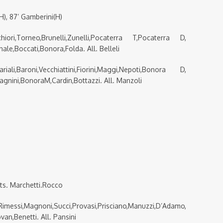
(H), 87’ Gamberini(H)
ori,Torneo,Brunelli,Zunelli,Pocaterra T,Pocaterra D,
ale,Boccati,Bonora,Folda. All. Belleli
,Baroni,Vecchiattini,Fiorini,Maggi,Nepoti,Bonora D,
fagnini,BonoraM,Cardin,Bottazzi. All. Manzoli
’ sts. Marchetti.Rocco
si,Magnoni,Succi,Provasi,Prisciano,Manuzzi,D’Adamo,
van,Benetti. All. Pansini