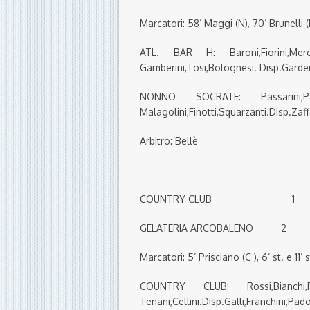
Marcatori: 58’ Maggi (N), 70’ Brunelli 
ATL. BAR H: Baroni,Fiorini,Merchi
Gamberini,Tosi,Bolognesi. Disp.Garden
NONNO SOCRATE: Passarini,Pariali
Malagolini,Finotti,Squarzanti.Disp.Zaf
Arbitro: Bellè
COUNTRY CLUB 1
GELATERIA ARCOBALENO 2
Marcatori: 5’ Prisciano (C ), 6’ st. e 11
COUNTRY CLUB: Rossi,Bianchi,Rimes
Tenani,Cellini.Disp.Galli,Franchini,Pado