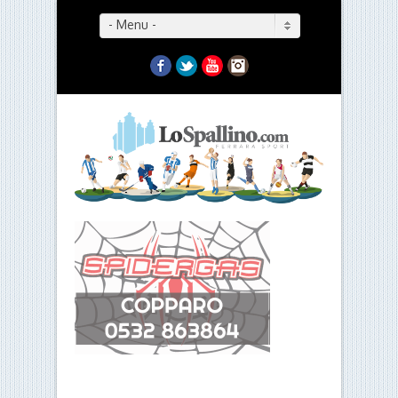
- Menu -
Facebook
Twitter
YouTube
Instagram