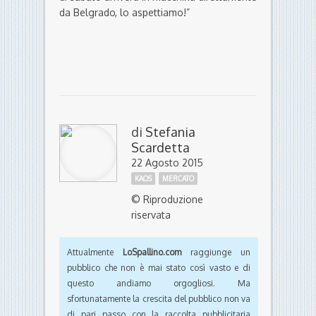
da Belgrado, lo aspettiamo!”
di
Stefania
Scardetta
22 Agosto 2015
KAOS
MERCATO
© Riproduzione
riservata
Attualmente
LoSpallino.com
raggiunge un
pubblico che non è mai stato così vasto e di
questo andiamo orgogliosi. Ma
sfortunatamente la crescita del pubblico non va
di pari passo con la raccolta pubblicitaria