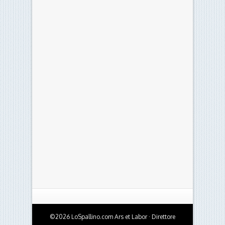
©2026 LoSpallino.com Ars et Labor · Direttore