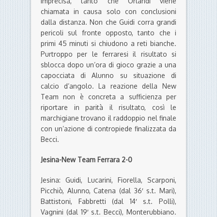
imprecisa, tanto che Orlandi viene
chiamata in causa solo con conclusioni
dalla distanza. Non che Guidi corra grandi
pericoli sul fronte opposto, tanto che i
primi 45 minuti si chiudono a reti bianche.
Purtroppo per le ferraresi il risultato si
sblocca dopo un’ora di gioco grazie a una
capocciata di Alunno su situazione di
calcio d’angolo. La reazione della New
Team non è concreta a sufficienza per
riportare in parità il risultato, così le
marchigiane trovano il raddoppio nel finale
con un’azione di contropiede finalizzata da
Becci.
Jesina-New Team Ferrara 2-0
Jesina: Guidi, Lucarini, Fiorella, Scarponi,
Picchiò, Alunno, Catena (dal 36′ s.t. Mari),
Battistoni, Fabbretti (dal 14′ s.t. Polli),
Vagnini (dal 19′ s.t. Becci), Monterubbiano.