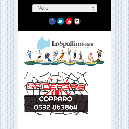
- Menu -
Facebook
Twitter
YouTube
Instagram