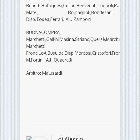
Benetti,Bolognesi,Cesari,Benvenuti,Tugnoli,Pasquali,Boar
Matei, Romagnoli,Bondesani.
Disp.Todea,Ferrari. All. Zamboni
BUONACOMPRA:
Marchetti,Gallini,Masina,Striano,Querzè,Marchini,Magri,P
Marchetti
FroncilloA,Busuioc.Disp.Montosi,Cristofori,Froncillo
M,Fortini. All. Quadrelli
Arbitro: Malusardi
di
Alessio