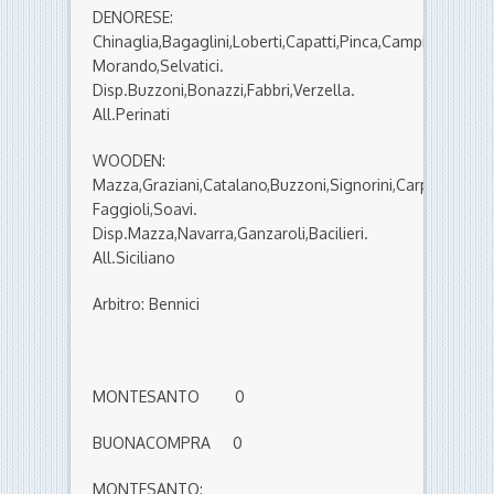
DENORESE:
Chinaglia,Bagaglini,Loberti,Capatti,Pinca,Campioni,Perelli
Morando,Selvatici.
Disp.Buzzoni,Bonazzi,Fabbri,Verzella.
All.Perinati
WOODEN:
Mazza,Graziani,Catalano,Buzzoni,Signorini,Carpanelli,Ber
Faggioli,Soavi.
Disp.Mazza,Navarra,Ganzaroli,Bacilieri.
All.Siciliano
Arbitro: Bennici
MONTESANTO 0
BUONACOMPRA 0
MONTESANTO: