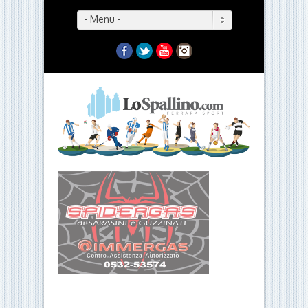
- Menu -
Facebook
Twitter
YouTube
Instagram