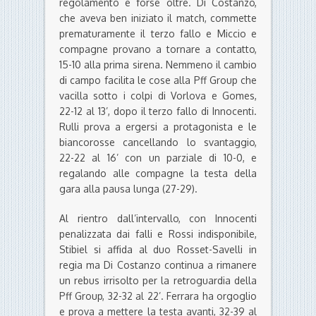
regolamento e forse oltre. Di Costanzo,
che aveva ben iniziato il match, commette
prematuramente il terzo fallo e Miccio e
compagne provano a tornare a contatto,
15-10 alla prima sirena. Nemmeno il cambio
di campo facilita le cose alla Pff Group che
vacilla sotto i colpi di Vorlova e Gomes,
22-12 al 13’, dopo il terzo fallo di Innocenti.
Rulli prova a ergersi a protagonista e le
biancorosse cancellando lo svantaggio,
22-22 al 16’ con un parziale di 10-0, e
regalando alle compagne la testa della
gara alla pausa lunga (27-29).
Al rientro dall’intervallo, con Innocenti
penalizzata dai falli e Rossi indisponibile,
Stibiel si affida al duo Rosset-Savelli in
regia ma Di Costanzo continua a rimanere
un rebus irrisolto per la retroguardia della
Pff Group, 32-32 al 22’. Ferrara ha orgoglio
e prova a mettere la testa avanti, 32-39 al