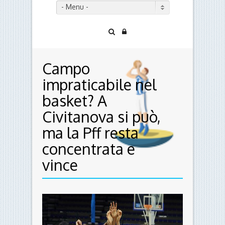
- Menu -
Campo
impraticabile nel
basket? A
Civitanova si può,
ma la Pff resta
concentrata e
vince