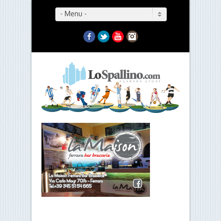
- Menu -
Facebook
Twitter
YouTube
Instagram