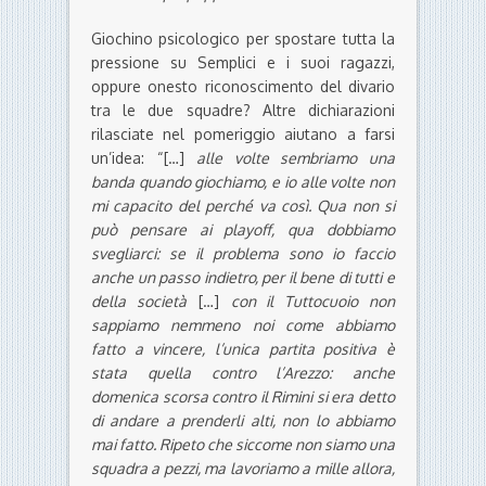
Giochino psicologico per spostare tutta la
pressione su Semplici e i suoi ragazzi,
oppure onesto riconoscimento del divario
tra le due squadre? Altre dichiarazioni
rilasciate nel pomeriggio aiutano a farsi
un’idea: “[…]
alle volte sembriamo una
banda quando giochiamo, e io alle volte non
mi capacito del perché va così. Qua non si
può pensare ai playoff, qua dobbiamo
svegliarci: se il problema sono io faccio
anche un passo indietro, per il bene di tutti e
della società
[…]
con il Tuttocuoio non
sappiamo nemmeno noi come abbiamo
fatto a vincere, l’unica partita positiva è
stata quella contro l’Arezzo: anche
domenica scorsa contro il Rimini si era detto
di andare a prenderli alti, non lo abbiamo
mai fatto. Ripeto che siccome non siamo una
squadra a pezzi, ma lavoriamo a mille allora,