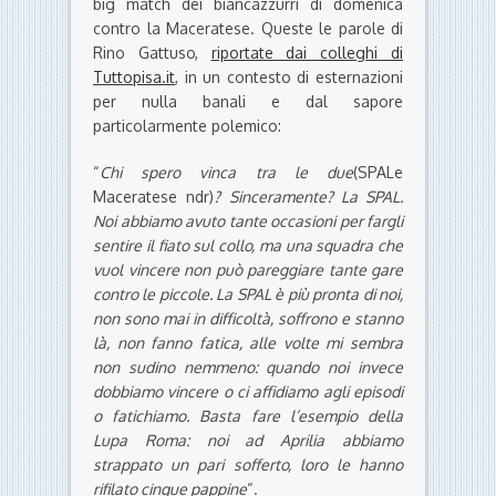
big match dei biancazzurri di domenica
contro la Maceratese. Queste le parole di
Rino Gattuso,
riportate dai colleghi di
Tuttopisa.it
, in un contesto di esternazioni
per nulla banali e dal sapore
particolarmente polemico:
“
Chi spero vinca tra le due
(SPALe
Maceratese ndr)
? Sinceramente? La SPAL.
Noi abbiamo avuto tante occasioni per fargli
sentire il fiato sul collo, ma una squadra che
vuol vincere non può pareggiare tante gare
contro le piccole. La SPAL è più pronta di noi,
non sono mai in difficoltà, soffrono e stanno
là, non fanno fatica, alle volte mi sembra
non sudino nemmeno: quando noi invece
dobbiamo vincere o ci affidiamo agli episodi
o fatichiamo. Basta fare l’esempio della
Lupa Roma: noi ad Aprilia abbiamo
strappato un pari sofferto, loro le hanno
rifilato cinque pappine
“.