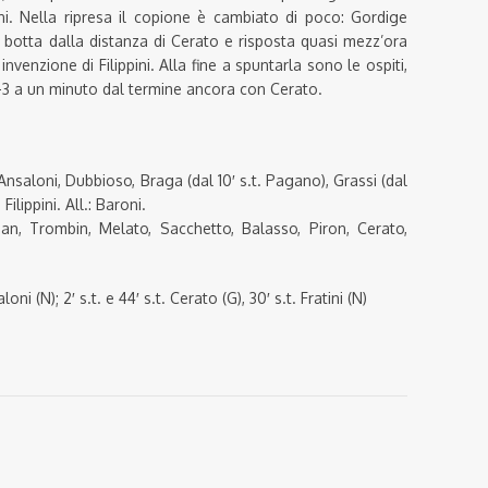
i. Nella ripresa il copione è cambiato di poco: Gordige
 botta dalla distanza di Cerato e risposta quasi mezz’ora
nvenzione di Filippini. Alla fine a spuntarla sono le ospiti,
 2-3 a un minuto dal termine ancora con Cerato.
Ansaloni, Dubbioso, Braga (dal 10′ s.t. Pagano), Grassi (dal
 Filippini. All.: Baroni.
oan, Trombin, Melato, Sacchetto, Balasso, Piron, Cerato,
ni (N); 2′ s.t. e 44′ s.t. Cerato (G), 30′ s.t. Fratini (N)