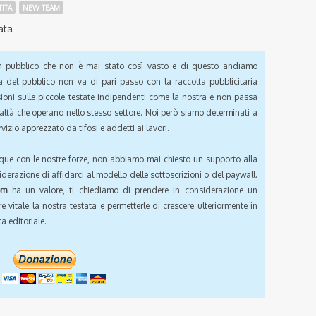
TITA
NEW TEAM
ata
pubblico che non è mai stato così vasto e di questo andiamo
a del pubblico non va di pari passo con la raccolta pubblicitaria
sioni sulle piccole testate indipendenti come la nostra e non passa
ealtà che operano nello stesso settore. Noi però siamo determinati a
vizio apprezzato da tifosi e addetti ai lavori.
que con le nostre forze, non abbiamo mai chiesto un supporto alla
iderazione di affidarci al modello delle sottoscrizioni o del paywall.
om
ha un valore, ti chiediamo di prendere in considerazione un
e vitale la nostra testata e permetterle di crescere ulteriormente in
a editoriale.