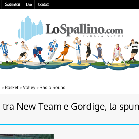
Sostenitori
Live
Contatti
i
Basket
Volley
Radio Sound
a tra New Team e Gordige, la spu