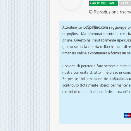
CALCIO DILETTANTI
LA PAR
© Riproduzione riserv
Attualmente
LoSpallino.com
raggiunge un 
orgogliosi. Ma sfortunatamente la crescit
online. Questo ha inevitabilmente ripercus
giorno senza la notizia della chiusura di r
rimanere online e continuare a fornire un ser
Convinti di potercela fare sempre e comun
nostra comunità di lettori, nè preso in cons
Se per te l'informazione de
LoSpallino.c
contributo (totalmente libero) per mantener
termini di quantità e qualità della sua offert