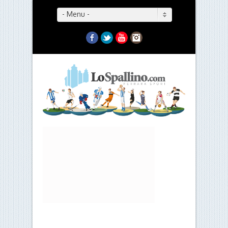
- Menu -
Facebook
Twitter
YouTube
Instagram