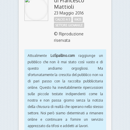
di
Francesco
Mattioli
23 Maggio 2016
CALCIO A 5
KAOS
SETTORE GIOVANILE
© Riproduzione
riservata
Attualmente
LoSpallino.com
raggiunge un
pubblico che non è mai stato così vasto e di
questo andiamo orgogliosi. Ma
sfortunatamente la crescita del pubblico non va
di pari passo con la raccolta pubblicitaria
online. Questo ha inevitabilmente ripercussioni
sulle piccole testate indipendenti come la
nostra e non passa giorno senza la notizia
della chiusura di realtà che operano nello stesso
settore. Noi però siamo determinati a rimanere
online e continuare a fornire un servizio
apprezzato da tifosi e addetti ai lavori.