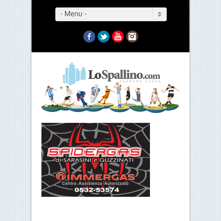
- Menu -
Facebook
Twitter
YouTube
Instagram