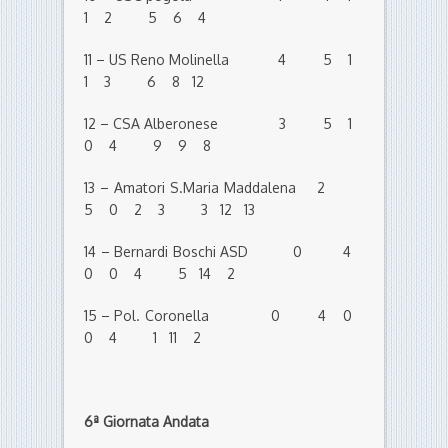
1 2 5 6 4
11 – US Reno Molinella 4 5 1
1 3 6 8 12
12 – CSA Alberonese 3 5 1
0 4 9 9 8
13 – Amatori S.Maria Maddalena 2
5 0 2 3 3 12 13
14 – Bernardi Boschi ASD 0 4
0 0 4 5 14 2
15 – Pol. Coronella 0 4 0
0 4 1 11 2
6ª Giornata Andata