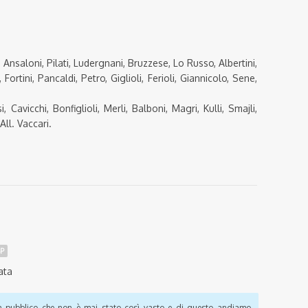
 Ansaloni, Pilati, Ludergnani, Bruzzese, Lo Russo, Albertini,
ortini, Pancaldi, Petro, Giglioli, Ferioli, Giannicolo, Sene,
 Cavicchi, Bonfiglioli, Merli, Balboni, Magri, Kulli, Smajli,
All. Vaccari.
SP
ata
pubblico che non è mai stato così vasto e di questo andiamo