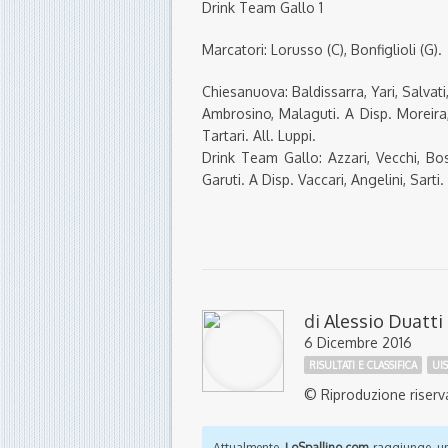
Drink Team Gallo 1
Marcatori: Lorusso (C), Bonfiglioli (G).
Chiesanuova: Baldissarra, Yari, Salvati,
Ambrosino, Malaguti. A Disp. Moreira, F
Tartari. All. Luppi.
Drink Team Gallo: Azzari, Vecchi, Bosi,
Garuti. A Disp. Vaccari, Angelini, Sarti. 
di
Alessio Duatti
6 Dicembre 2016
RISULTATI E CLASSIFICA
UI
© Riproduzione riserv
Attualmente
LoSpallino.com
raggiunge un 