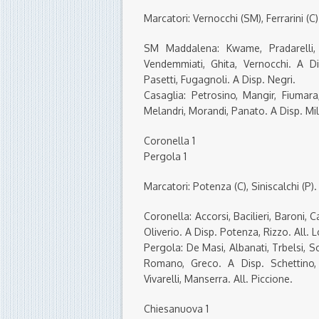
Marcatori: Vernocchi (SM), Ferrarini (C)
SM Maddalena: Kwame, Pradarelli, L
Vendemmiati, Ghita, Vernocchi. A Disp
Pasetti, Fugagnoli. A Disp. Negri.
Casaglia: Petrosino, Mangir, Fiumara,
Melandri, Morandi, Panato. A Disp. Milan
Coronella 1
Pergola 1
Marcatori: Potenza (C), Siniscalchi (P).
Coronella: Accorsi, Bacilieri, Baroni, C
Oliverio. A Disp. Potenza, Rizzo. All. L
Pergola: De Masi, Albanati, Trbelsi, So
Romano, Greco. A Disp. Schettino, 
Vivarelli, Manserra. All. Piccione.
Chiesanuova 1