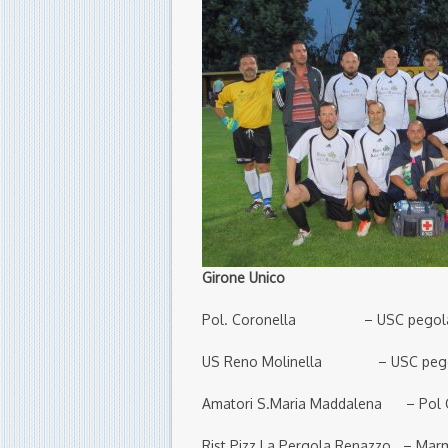
Girone Unico
Pol. Coronella – USC 
US Reno Molinella – US
Amatori S.Maria Maddalena –
Rist Pizz La Pergola Renazzo –