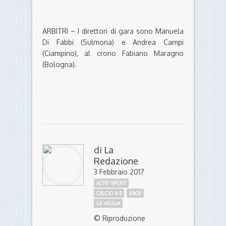
ARBITRI – I direttori di gara sono Manuela
Di Fabbi (Sulmona) e Andrea Campi
(Ciampino), al crono Fabiano Maragno
(Bologna).
di
La
Redazione
3 Febbraio 2017
ALTRI SPORT
CALCIO A 5
KAOS
LA VIGILIA
© Riproduzione