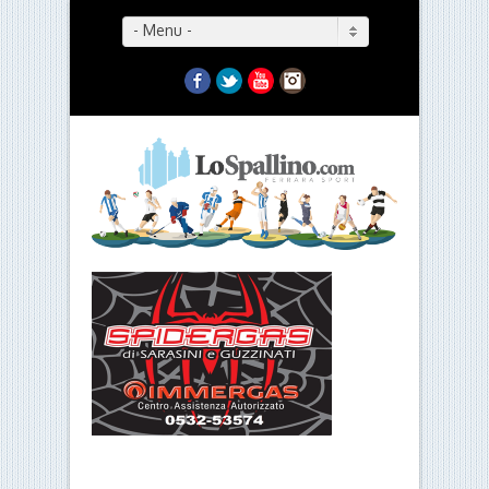
- Menu -
Facebook
Twitter
YouTube
Instagram