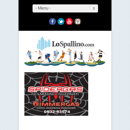
- Menu -
Facebook
Twitter
YouTube
Instagram