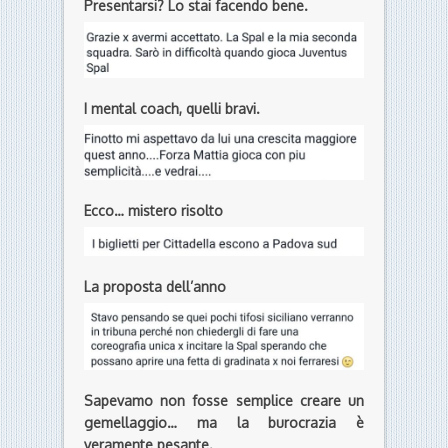
parlano di SPAL. Se poi a farlo sono quei
ragazzacci di
Spalmeme’s
lo spasso è
assicurato. Quindi ecco a voi il meglio e il
peggio della settimana sulla piazza
virtuale biancazzurra. Lasciamo scegliere a
voi cosa è il meglio e cosa il peggio.
Presentarsi? Lo stai facendo bene.
I mental coach, quelli bravi.
Ecco… mistero risolto
La proposta dell’anno