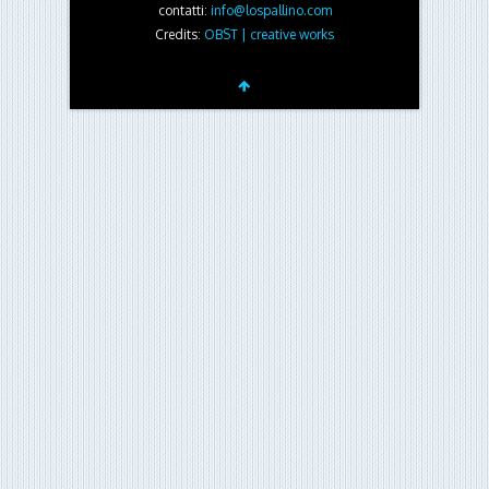
Archivi
Archivi
©2026 LoSpallino.com Ars et Labor · Direttore