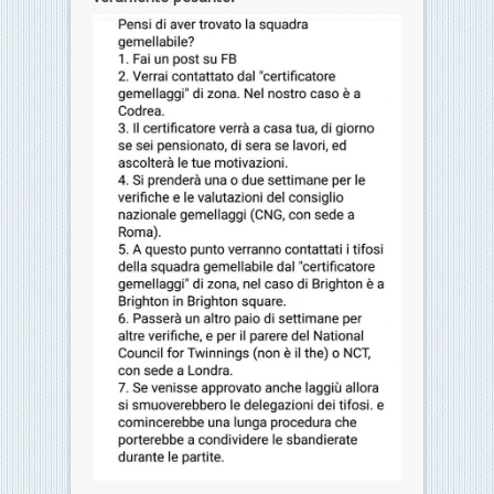
Sapevamo non fosse semplice creare un
gemellaggio… ma la burocrazia è
veramente pesante.