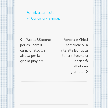
ulteriormente in termini di quantità e qualità
della sua offerta editoriale.
Link all'articolo
Condividi via email
L’Acqua&Sapone
Verona e Chieti
per chiudere il
complicano la
campionato. C’è
vita alla Bondi: la
attesa per la
lotta salvezza si
griglia play off
deciderà
all’ultima
giornata