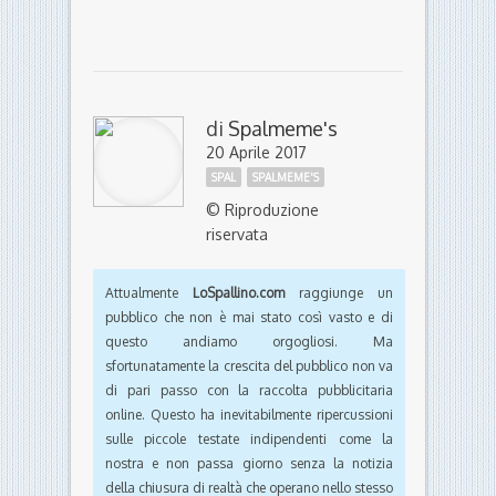
Manca qualche commento degno di nota?
Segnalatelo con
un messaggio in posta
privata facebook a Spalmeme’s
di
Spalmeme's
20 Aprile 2017
SPAL
SPALMEME'S
© Riproduzione
riservata
Attualmente
LoSpallino.com
raggiunge un
pubblico che non è mai stato così vasto e di