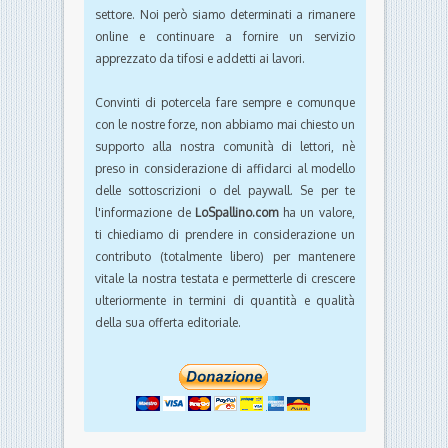
questo andiamo orgogliosi. Ma
sfortunatamente la crescita del pubblico non va
di pari passo con la raccolta pubblicitaria
online. Questo ha inevitabilmente ripercussioni
sulle piccole testate indipendenti come la
nostra e non passa giorno senza la notizia
della chiusura di realtà che operano nello stesso
settore. Noi però siamo determinati a rimanere
online e continuare a fornire un servizio
apprezzato da tifosi e addetti ai lavori.
Convinti di potercela fare sempre e comunque
con le nostre forze, non abbiamo mai chiesto un
supporto alla nostra comunità di lettori, nè
preso in considerazione di affidarci al modello
delle sottoscrizioni o del paywall. Se per te
l'informazione de
LoSpallino.com
ha un valore,
ti chiediamo di prendere in considerazione un
contributo (totalmente libero) per mantenere
vitale la nostra testata e permetterle di crescere