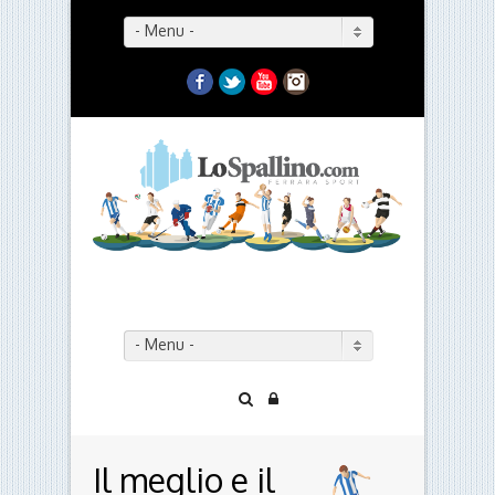
- Menu -
Facebook
Twitter
YouTube
Instagram