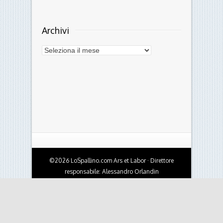
Archivi
Archivi
©2026 LoSpallino.com Ars et Labor · Direttore
responsabile: Alessandro Orlandin
Testata giornalistica online - Autorizzazione del
Tribunale di Ferrara n.10 del 4/10/2010 · Per
contatti:
info@lospallino.com
Credits:
OBST | creative works