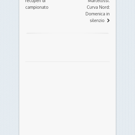
recuperi di
Martelossi.
campionato
Curva Nord:
Domenica in
silenzio