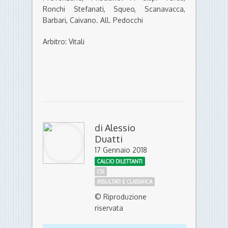
Ronchi Stefanati, Squeo, Scanavacca,
Barbari, Caivano. All. Pedocchi
Arbitro: Vitali
di
Alessio
Duatti
17 Gennaio 2018
CALCIO DILETTANTI
CSI
RISULTATI E CLASSIFICA
© Riproduzione
riservata