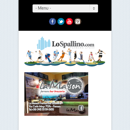
- Menu -
Facebook
Twitter
YouTube
Instagram