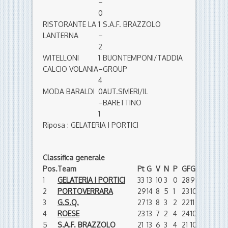
–
0
RISTORANTE LA
1
S.A.F. BRAZZOLO
LANTERNA
–
2
WITELLONI
1
BUONTEMPONI/TADDIA
CALCIO VOLANIA
–
GROUP
4
MODA BARALDI
0
AUT.SIVIERI/IL
–
BARETTINO
1
Riposa : GELATERIA I PORTICI
Classifica generale
Pos.
Team
Pt
G
V
N
P
GF
GS
DR
1
GELATERIA I PORTICI
33
13
10
3
0
28
9
19
2
PORTOVERRARA
29
14
8
5
1
23
10
13
3
G.S.Q.
27
13
8
3
2
22
11
11
4
ROESE
23
13
7
2
4
24
10
14
5
S.A.F. BRAZZOLO
21
13
6
3
4
21
10
11