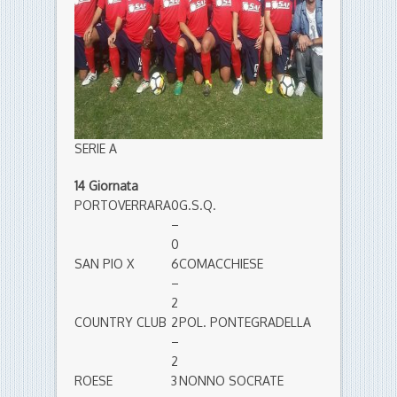
SERIE A
14 Giornata
PORTOVERRARA
0
G.S.Q.
–
0
SAN PIO X
6
COMACCHIESE
–
2
COUNTRY CLUB
2
POL. PONTEGRADELLA
–
2
ROESE
3
NONNO SOCRATE