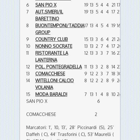
6
SAN PIO X
19
13
5
4
4
21
17
4
7
AUT.SIVIERI/IL
19
13
5
4
4
17
25
-8
BARETTINO
8
BUONTEMPONI/TADDIA
17
13
4
5
4
19
16
3
GROUP
9
COUNTRY CLUB
15
13
3
6
4
21
26
-5
10
NONNO SOCRATE
13
13
2
7
4
17
20
-3
11
RISTORANTE LA
12
13
3
3
7
16
23
-7
LANTERNA
12
POL. PONTEGRADELLA
11
13
3
2
8
14
23
-9
13
COMACCHIESE
9
12
2
3
7
18
30
-12
14
WITELLONI CALCIO
8
12
2
2
8
9
24
-15
VOLANIA
15
MODA BARALDI
7
13
1
4
8
10
26
-16
SAN PIO X 6
COMACCHIESE 2
Marcatori: 1’, 10, 13’, 28’ Piccinardi (S), 25’
Daffeh ( C), 44’ Trasforini ( C), 53’ Maurelli (