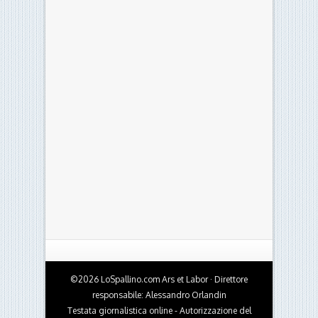
©2026 LoSpallino.com Ars et Labor · Direttore
responsabile: Alessandro Orlandin
Testata giornalistica online - Autorizzazione del