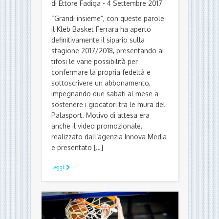
BASKET
KLEB BASKET FERRARA
NEWS
Il Kleb chiama a raccolta i tifosi al
grido di Grandi Insieme: lanciata
la campagna abbonamenti
di Ettore Fadiga - 4 Settembre 2017
“Grandi insieme”, con queste parole
il Kleb Basket Ferrara ha aperto
definitivamente il sipario sulla
stagione 2017/2018, presentando ai
tifosi le varie possibilità per
confermare la propria fedeltà e
sottoscrivere un abbonamento,
impegnando due sabati al mese a
sostenere i giocatori tra le mura del
Palasport. Motivo di attesa era
anche il video promozionale,
realizzato dall’agenzia Innova Media