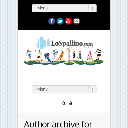
- Menu -
Facebook
Twitter
YouTube
Instagram