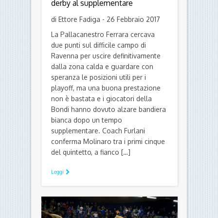
BASKET
IL COMMENTO E IL TABELLINO
KLEB BASKET FERRARA
Alla Bondi non basta un Roderick
da 27 punti, Ravenna vince il
derby al supplementare
di Ettore Fadiga - 26 Febbraio 2017
La Pallacanestro Ferrara cercava
due punti sul difficile campo di
Ravenna per uscire definitivamente
dalla zona calda e guardare con
speranza le posizioni utili per i
playoff, ma una buona prestazione
non è bastata e i giocatori della
Bondi hanno dovuto alzare bandiera
bianca dopo un tempo
supplementare. Coach Furlani
conferma Molinaro tra i primi cinque