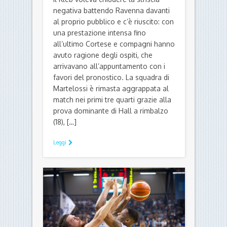
BASKET
IL COMMENTO E IL TABELLINO
KLEB BASKET FERRARA
ll derby sorride al Kleb, Ravenna
sconfitta con un finale da brividi
di Ettore Fadiga - 28 Ottobre 2017
Il Kleb voleva chiudere la striscia
negativa battendo Ravenna davanti
al proprio pubblico e c’è riuscito: con
una prestazione intensa fino
all’ultimo Cortese e compagni hanno
avuto ragione degli ospiti, che
arrivavano all’appuntamento con i
favori del pronostico. La squadra di
Martelossi è rimasta aggrappata al
match nei primi tre quarti grazie alla
prova dominante di Hall a rimbalzo
(18), […]
Leggi