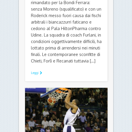
KLEB BASKET FERRARA
Per la salvezza bisogna aspettare
ancora: finale amaro, Udine
sbanca il Pala HiltonPharma
di Ettore Fadiga - 2 Aprile 2017
L’allungo decisivo per la salvezza è
rimandato per la Bondi Ferrara:
senza Moreno (squalificato) e con un
Roderick messo fuori causa dai fischi
arbitrali i biancazzurri faticano e
cedono al Pala HiltonPharma contro
Udine. La squadra di coach Furlani, in
condizioni oggettivamente difficili, ha
lottato prima di arrendersi nei minuti
finali. Le contemporanee sconfitte di
Chieti, Forlì e Recanati tuttavia […]
Leggi