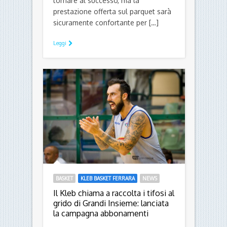
ma non è sufficiente a portare a
casa la vittoria con una Fortitudo
Bologna molto solida e decisa. Tra
rimonte e controrimonte, si
spengono sui ferri del Palazzetto
dello Sport i tentativi di Ferrara di
tornare al successo, ma la
prestazione offerta sul parquet sarà
sicuramente confortante per […]
Leggi