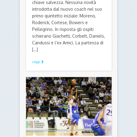
di Ettore Fadiga - 29 Gennaio 2017
La cura Furlani è subito un
toccasana per la Pallacanestro
Ferrara, che vince nettamente il
derby casalingo contro Mantova e
prende una bella boccata d’aria in
chiave salvezza. Nessuna novità
introdotta dal nuovo coach nel suo
primo quintetto iniziale: Moreno,
Roderick, Cortese, Bowers e
Pellegrino. In risposta gli ospiti
schierano Giachetti, Corbett, Daniels,
Candussi e l’ex Amici. La partenza di
[…]
Leggi