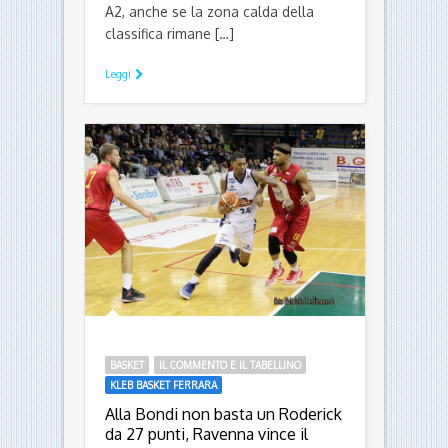
prevedere dalla vicinanza in
classifica, ma alla fine la Bondi è
riuscita a prevalere nell’ultimo
minuto di partita, agganciando in
classifica proprio i marchegiani a
quota 22. Si tratta di un passo
importante verso la permanenza in
A2, anche se la zona calda della
classifica rimane […]
Leggi