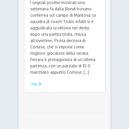
BASKET
IL COMMENTO E IL TABELLINO
KLEB BASKET FERRARA
Cortese e Bowers spingono la
Bondi alla vittoria nel derby:
Mantova cede all’overtime
di Ettore Fadiga - 23 Ottobre 2016
I segnali positivi mostrati una
settimana fa dalla Bondi trovano
conferma sul campo di Mantova: la
squadra di coach Trullo infatti si è
aggiudicata la vittoria nel derby
dopo una partita tirata, chiusa
all’overtime. Prova decisiva di
Cortese, che si impone come
migliore giocatore della serata.
Ferrara è protagonista di un’ottima
partenza, con un parziale di 10-0
marchiato appunto Cortese: […]
Leggi