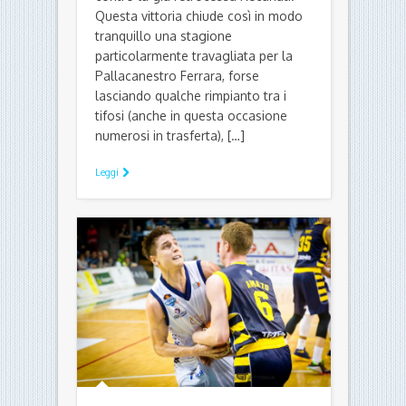
di Ettore Fadiga - 22 Aprile 2017
Ferrara doveva necessariamente
vincere per raggiungere la salvezza
senza guardare alla prestazione di
Chieti sul campo di Forlì e la vittoria
è arrivata senza alcuna difficoltà
contro la già retrocessa Recanati.
Questa vittoria chiude così in modo
tranquillo una stagione
particolarmente travagliata per la
Pallacanestro Ferrara, forse
lasciando qualche rimpianto tra i
tifosi (anche in questa occasione
numerosi in trasferta), […]
Leggi