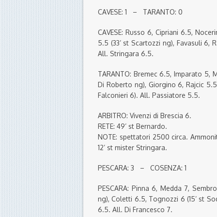
CAVESE: 1 – TARANTO: 0
CAVESE: Russo 6, Cipriani 6.5, Nocerin
5.5 (33’ st Scartozzi ng), Favasuli 6, 
All. Stringara 6.5.
TARANTO: Bremec 6.5, Imparato 5, Ma
Di Roberto ng), Giorgino 6, Rajcic 5.5
Falconieri 6). All. Passiatore 5.5.
ARBITRO: Vivenzi di Brescia 6.
RETE: 49’ st Bernardo.
NOTE: spettatori 2500 circa. Ammoniti
12’ st mister Stringara.
PESCARA: 3 – COSENZA: 1
PESCARA: Pinna 6, Medda 7, Sembroni
ng), Coletti 6.5, Tognozzi 6 (15’ st So
6.5. All. Di Francesco 7.