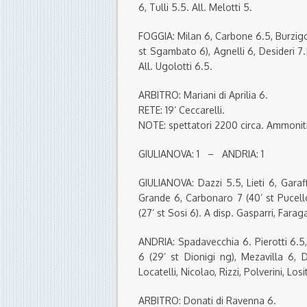
6, Tulli 5.5. All. Melotti 5.
FOGGIA: Milan 6, Carbone 6.5, Burzigot
st Sgambato 6), Agnelli 6, Desideri 7.5 
All. Ugolotti 6.5.
ARBITRO: Mariani di Aprilia 6.
RETE: 19’ Ceccarelli.
NOTE: spettatori 2200 circa. Ammoniti R
GIULIANOVA: 1 – ANDRIA: 1
GIULIANOVA: Dazzi 5.5, Lieti 6, Garaf
Grande 6, Carbonaro 7 (40’ st Pucell
(27’ st Sosi 6). A disp. Gasparri, Faraga
ANDRIA: Spadavecchia 6. Pierotti 6.5,
6 (29’ st Dionigi ng), Mezavilla 6, 
Locatelli, Nicolao, Rizzi, Polverini, Los
ARBITRO: Donati di Ravenna 6.