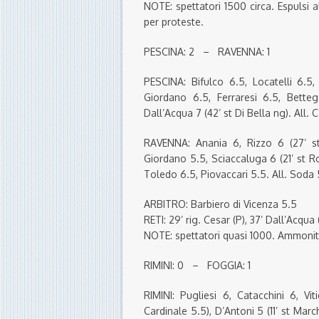
NOTE: spettatori 1500 circa. Espulsi al
per proteste.
PESCINA: 2 – RAVENNA: 1
PESCINA: Bifulco 6.5, Locatelli 6.5,
Giordano 6.5, Ferraresi 6.5, Betteg
Dall’Acqua 7 (42’ st Di Bella ng). All. 
RAVENNA: Anania 6, Rizzo 6 (27’ st 
Giordano 5.5, Sciaccaluga 6 (21’ st Ro
Toledo 6.5, Piovaccari 5.5. All. Soda 
ARBITRO: Barbiero di Vicenza 5.5
RETI: 29’ rig. Cesar (P), 37’ Dall’Acqua (
NOTE: spettatori quasi 1000. Ammoniti P
RIMINI: 0 – FOGGIA: 1
RIMINI: Pugliesi 6, Catacchini 6, Vi
Cardinale 5.5), D’Antoni 5 (11’ st Marc