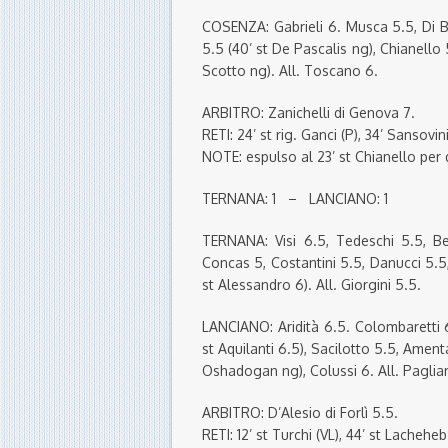
COSENZA: Gabrieli 6. Musca 5.5, Di B
5.5 (40’ st De Pascalis ng), Chianello 5
Scotto ng). All. Toscano 6.
ARBITRO: Zanichelli di Genova 7.
RETI: 24’ st rig. Ganci (P), 34’ Sansovin
NOTE: espulso al 23’ st Chianello pe
TERNANA: 1 – LANCIANO: 1
TERNANA: Visi 6.5, Tedeschi 5.5, Ber
Concas 5, Costantini 5.5, Danucci 5.5, P
st Alessandro 6). All. Giorgini 5.5.
LANCIANO: Aridità 6.5. Colombaretti 6
st Aquilanti 6.5), Sacilotto 5.5, Ament
Oshadogan ng), Colussi 6. All. Pagliar
ARBITRO: D’Alesio di Forlì 5.5.
RETI: 12’ st Turchi (VL), 44’ st Lacheheb