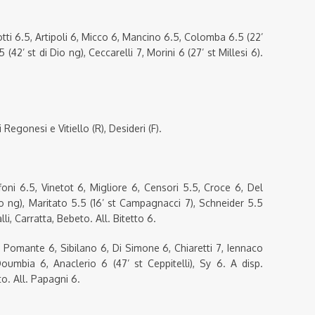
ti 6.5, Artipoli 6, Micco 6, Mancino 6.5, Colomba 6.5 (22’
(42’ st di Dio ng), Ceccarelli 7, Morini 6 (27’ st Millesi 6).
egonesi e Vitiello (R), Desideri (F).
foni 6.5, Vinetot 6, Migliore 6, Censori 5.5, Croce 6, Del
o ng), Maritato 5.5 (16’ st Campagnacci 7), Schneider 5.5
lli, Carratta, Bebeto. All. Bitetto 6.
 Pomante 6, Sibilano 6, Di Simone 6, Chiaretti 7, Iennaco
Doumbia 6, Anaclerio 6 (47’ st Ceppitelli), Sy 6. A disp.
ito. All. Papagni 6.