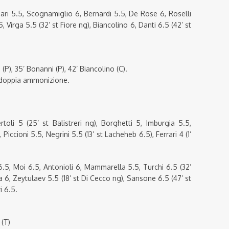
ari 5.5, Scognamiglio 6, Bernardi 5.5, De Rose 6, Roselli
, Virga 5.5 (32’ st Fiore ng), Biancolino 6, Danti 6.5 (42’ st
i (P), 35’ Bonanni (P), 42’ Biancolino (C).
r doppia ammonizione.
toli 5 (25’ st Balistreri ng), Borghetti 5, Imburgia 5.5,
iccioni 5.5, Negrini 5.5 (13’ st Lacheheb 6.5), Ferrari 4 (1’
.5, Moi 6.5, Antonioli 6, Mammarella 5.5, Turchi 6.5 (32’
a 6, Zeytulaev 5.5 (18’ st Di Cecco ng), Sansone 6.5 (47’ st
i 6.5.
 (T)