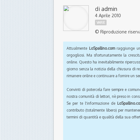
di
admin
4 Aprile 2010
VARIE
© Riproduzione riserv
Attualmente
LoSpallino.com
raggiunge un 
orgogliosi. Ma sfortunatamente la crescit
online. Questo ha inevitabilmente ripercus
giorno senza la notizia della chiusura di r
rimanere online e continuare a fornire un ser
Convinti di potercela fare sempre e comun
nostra comunità di lettori, nè preso in cons
Se per te l'informazione de
LoSpallino.c
contributo (totalmente libero) per mantener
termini di quantità e qualità della sua offert